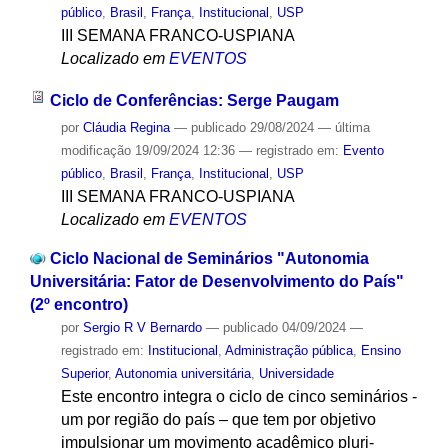
público
,
Brasil
,
França
,
Institucional
,
USP
III SEMANA FRANCO-USPIANA
Localizado em
EVENTOS
Ciclo de Conferências: Serge Paugam
por
Cláudia Regina
—
publicado
29/08/2024
—
última
modificação
19/09/2024 12:36
— registrado em:
Evento
público
,
Brasil
,
França
,
Institucional
,
USP
III SEMANA FRANCO-USPIANA
Localizado em
EVENTOS
Ciclo Nacional de Seminários "Autonomia
Universitária: Fator de Desenvolvimento do País"
(2º encontro)
por
Sergio R V Bernardo
—
publicado
04/09/2024
—
registrado em:
Institucional
,
Administração pública
,
Ensino
Superior
,
Autonomia universitária
,
Universidade
Este encontro integra o ciclo de cinco seminários -
um por região do país – que tem por objetivo
impulsionar um movimento acadêmico pluri-