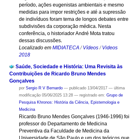
período, ações eugenistas ambientais e mesmo
medidas para impor restrições e até a supressão
de indivíduos foram tema de longos debates entre
subdivisões da corporação médica. Nesta
conferência, o historiador André Mota tratou
dessas discussões.
Localizado em
MIDIATECA
/
Vídeos
/
Videos
2018
Saúde, Sociedade e História: Uma Revisita às
Contribuições de Ricardo Bruno Mendes
Gonçalves
por
Sergio R V Bernardo
—
publicado
13/04/2017
—
última
modificação
05/06/2025 13:28
— registrado em:
Grupo de
Pesquisa Khronos: História da Ciência, Epistemologia e
Medicina
Ricardo Bruno Mendes Gonçalves (1946-1996) foi
professor do Departamento de Medicina
Preventiva da Faculdade de Medicina da
Universidade de São Paulo e um dos teóricos que