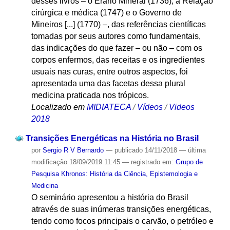
desses livros – o Erário Mineral (1736), a Relação
cirúrgica e médica (1747) e o Governo de
Mineiros [...] (1770) –, das referências científicas
tomadas por seus autores como fundamentais,
das indicações do que fazer – ou não – com os
corpos enfermos, das receitas e os ingredientes
usuais nas curas, entre outros aspectos, foi
apresentada uma das facetas dessa plural
medicina praticada nos trópicos.
Localizado em
MIDIATECA
/
Vídeos
/
Videos
2018
Transições Energéticas na História no Brasil
por
Sergio R V Bernardo
—
publicado
14/11/2018
—
última
modificação
18/09/2019 11:45
— registrado em:
Grupo de
Pesquisa Khronos: História da Ciência, Epistemologia e
Medicina
O seminário apresentou a história do Brasil
através de suas inúmeras transições energéticas,
tendo como focos principais o carvão, o petróleo e