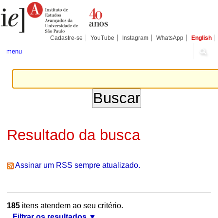
Ir
Ferramentas
Seções
para
Pessoais
o
conteúdo.
|
Cadastre-se
YouTube
Instagram
WhatsApp
English
Ir
para
menu
a
navegação
Resultado da busca
Assinar um RSS sempre atualizado.
185
itens atendem ao seu critério.
Filtrar os resultados