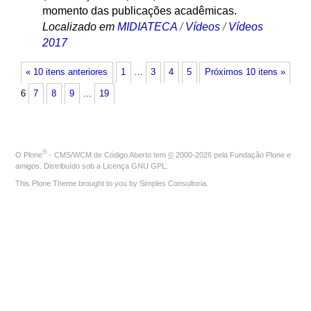
momento das publicações acadêmicas.
Localizado em
MIDIATECA
/
Vídeos
/
Vídeos
2017
« 10 itens anteriores
1
…
3
4
5
Próximos 10 itens »
6
7
8
9
…
19
®
O
Plone
- CMS/WCM de Código Aberto
tem
©
2000-2026 pela
Fundação Plone
e
amigos. Distribuído sob a
Licença GNU GPL
.
This Plone Theme brought to you by
Simples Consultoria
.