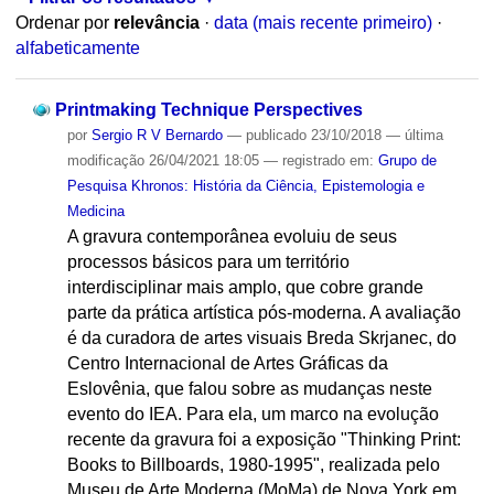
Ordenar por
relevância
·
data (mais recente primeiro)
·
alfabeticamente
Printmaking Technique Perspectives
por
Sergio R V Bernardo
—
publicado
23/10/2018
—
última
modificação
26/04/2021 18:05
— registrado em:
Grupo de
Pesquisa Khronos: História da Ciência, Epistemologia e
Medicina
A gravura contemporânea evoluiu de seus
processos básicos para um território
interdisciplinar mais amplo, que cobre grande
parte da prática artística pós-moderna. A avaliação
é da curadora de artes visuais Breda Skrjanec, do
Centro Internacional de Artes Gráficas da
Eslovênia, que falou sobre as mudanças neste
evento do IEA. Para ela, um marco na evolução
recente da gravura foi a exposição "Thinking Print:
Books to Billboards, 1980-1995", realizada pelo
Museu de Arte Moderna (MoMa) de Nova York em