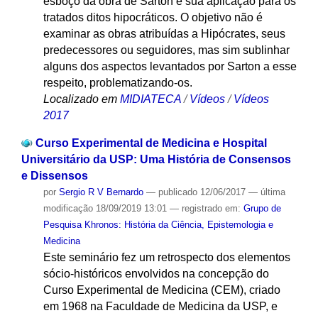
esboço da obra de Sarton e sua aplicação para os
tratados ditos hipocráticos. O objetivo não é
examinar as obras atribuídas a Hipócrates, seus
predecessores ou seguidores, mas sim sublinhar
alguns dos aspectos levantados por Sarton a esse
respeito, problematizando-os.
Localizado em
MIDIATECA
/
Vídeos
/
Vídeos
2017
Curso Experimental de Medicina e Hospital
Universitário da USP: Uma História de Consensos
e Dissensos
por
Sergio R V Bernardo
—
publicado
12/06/2017
—
última
modificação
18/09/2019 13:01
— registrado em:
Grupo de
Pesquisa Khronos: História da Ciência, Epistemologia e
Medicina
Este seminário fez um retrospecto dos elementos
sócio-históricos envolvidos na concepção do
Curso Experimental de Medicina (CEM), criado
em 1968 na Faculdade de Medicina da USP, e