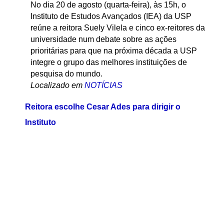
No dia 20 de agosto (quarta-feira), às 15h, o
Instituto de Estudos Avançados (IEA) da USP
reúne a reitora Suely Vilela e cinco ex-reitores da
universidade num debate sobre as ações
prioritárias para que na próxima década a USP
integre o grupo das melhores instituições de
pesquisa do mundo.
Localizado em
NOTÍCIAS
Reitora escolhe Cesar Ades para dirigir o
Instituto
por
Mauro Bellesa
—
publicado
16/11/2007
—
última
modificação
03/04/2013 15:43
— registrado em:
IEA
,
Institucional
Ades declarou que dará continuidade à ênfase em
estudos interdisciplinares, políticas públicas e
interação entre USP e a sociedade.
Localizado em
NOTÍCIAS