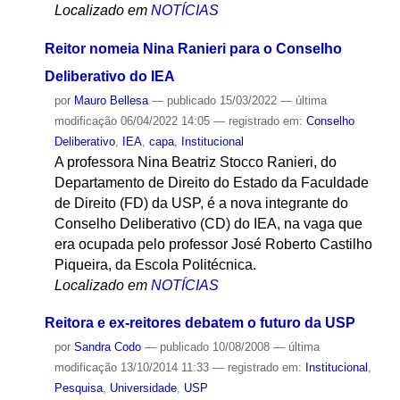
Localizado em
NOTÍCIAS
Reitor nomeia Nina Ranieri para o Conselho
Deliberativo do IEA
por
Mauro Bellesa
—
publicado
15/03/2022
—
última
modificação
06/04/2022 14:05
— registrado em:
Conselho
Deliberativo
,
IEA
,
capa
,
Institucional
A professora Nina Beatriz Stocco Ranieri, do
Departamento de Direito do Estado da Faculdade
de Direito (FD) da USP, é a nova integrante do
Conselho Deliberativo (CD) do IEA, na vaga que
era ocupada pelo professor José Roberto Castilho
Piqueira, da Escola Politécnica.
Localizado em
NOTÍCIAS
Reitora e ex-reitores debatem o futuro da USP
por
Sandra Codo
—
publicado
10/08/2008
—
última
modificação
13/10/2014 11:33
— registrado em:
Institucional
,
Pesquisa
,
Universidade
,
USP