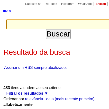
Ir
Ferramentas
Seções
Cadastre-se
YouTube
Instagram
WhatsApp
English
para
Pessoais
o
menu
conteúdo.
|
Ir
para
a
navegação
Resultado da busca
Assinar um RSS sempre atualizado.
483
itens atendem ao seu critério.
Filtrar os resultados
Ordenar por
relevância
·
data (mais recente primeiro)
·
alfabeticamente