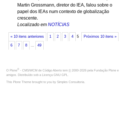
Martin Grossmann, diretor do IEA, falou sobre o
papel dos IEAs num contexto de globalização
crescente.
Localizado em
NOTÍCIAS
« 10 itens anteriores
1
2
3
4
5
Próximos 10 itens »
6
7
8
…
49
®
O
Plone
- CMS/WCM de Código Aberto
tem
©
2000-2026 pela
Fundação Plone
e
amigos. Distribuído sob a
Licença GNU GPL
.
This Plone Theme brought to you by
Simples Consultoria
.