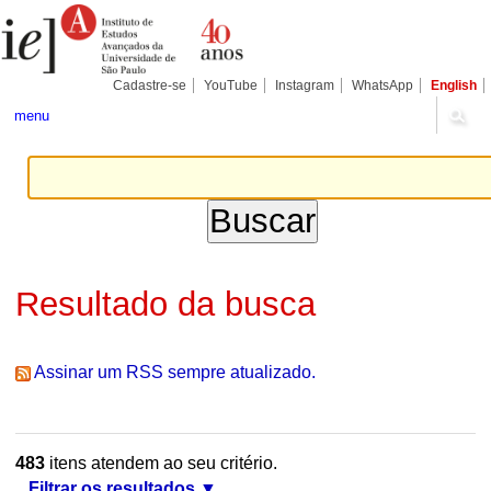
Ir
Ferramentas
Seções
para
Pessoais
o
conteúdo.
|
Cadastre-se
YouTube
Instagram
WhatsApp
English
Ir
para
menu
a
navegação
Resultado da busca
Assinar um RSS sempre atualizado.
483
itens atendem ao seu critério.
Filtrar os resultados