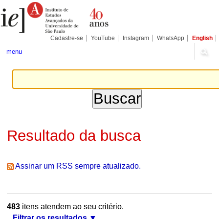
Ir
Ferramentas
Seções
para
Pessoais
o
conteúdo.
|
Cadastre-se
YouTube
Instagram
WhatsApp
English
Ir
para
menu
a
navegação
Resultado da busca
Assinar um RSS sempre atualizado.
483
itens atendem ao seu critério.
Filtrar os resultados