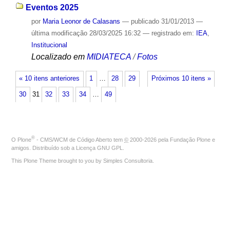
Eventos 2025
por
Maria Leonor de Calasans
—
publicado
31/01/2013
—
última modificação
28/03/2025 16:32
— registrado em:
IEA
,
Institucional
Localizado em
MIDIATECA
/
Fotos
« 10 itens anteriores
1
…
28
29
Próximos 10 itens »
30
31
32
33
34
…
49
®
O
Plone
- CMS/WCM de Código Aberto
tem
©
2000-2026 pela
Fundação Plone
e
amigos. Distribuído sob a
Licença GNU GPL
.
This Plone Theme brought to you by
Simples Consultoria
.