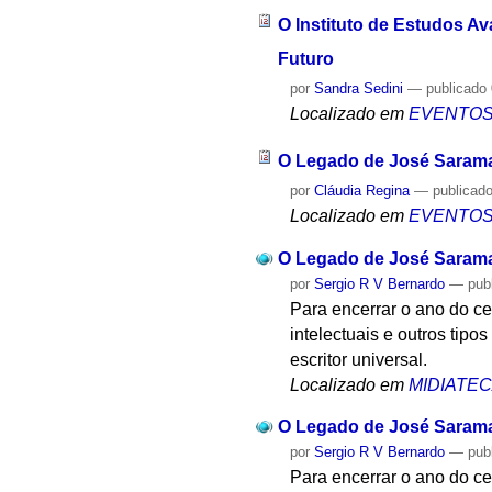
O Instituto de Estudos A
Futuro
por
Sandra Sedini
—
publicado
Localizado em
EVENTO
O Legado de José Saram
por
Cláudia Regina
—
publicad
Localizado em
EVENTO
O Legado de José Saramag
por
Sergio R V Bernardo
—
pub
Para encerrar o ano do c
intelectuais e outros tipo
escritor universal.
Localizado em
MIDIATE
O Legado de José Saramag
por
Sergio R V Bernardo
—
pub
Para encerrar o ano do c