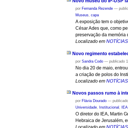
Novo museu do IP-USP f
por
Fernanda Rezende
—
publi
Museus
,
capa
A exposição tem o objetiv
César Ades que, como pes
preservação da memória 
Localizado em
NOTÍCIA
Novo regimento estabelec
por
Sandra Codo
—
publicado
1
No dia 20 de maio, entrou
a criação de polos do Inst
Localizado em
NOTÍCIA
Novos passos rumo à int
por
Flávia Dourado
—
publicad
Universidade
,
Institucional
,
IEA
O diretor do IEA, Martin 
Hebraica de Jerusalém, em
Localizado em
NOTÍCIA