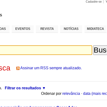
Cadastre-se
Busca
Busca
Avançad
OAS
EVENTOS
REVISTA
NOTÍCIAS
MIDIATECA
sca
Assinar um RSS sempre atualizado.
o.
Filtrar os resultados
Ordenar por
relevância
·
data (mais rec