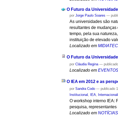
O Futuro da Universidade
por
Jorge Paulo Soares
—
publ
As universidades são nat
resultantes de mudanças d
tempo, pela sua natureza,
instituição de elevado va
Localizado em
MIDIATE
O Futuro da Universidade
por
Cláudia Regina
—
publicad
Localizado em
EVENTO
O IEA em 2012 e as persp
por
Sandra Codo
—
publicado
1
Institucional
,
IEA
,
Internaciona
O workshop interno IEA: 
pesquisa, representantes 
Localizado em
NOTÍCIA