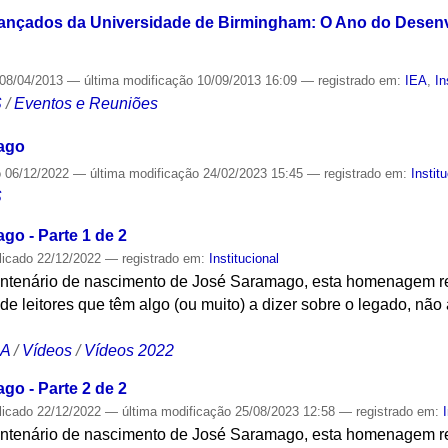
vançados da Universidade de Birmingham: O Ano do Desenv
08/04/2013
—
última modificação
10/09/2013 16:09
— registrado em:
IEA
,
In
S
/
Eventos e Reuniões
ago
o
06/12/2022
—
última modificação
24/02/2023 15:45
— registrado em:
Instit
S
o - Parte 1 de 2
licado
22/12/2022
— registrado em:
Institucional
entenário de nascimento de José Saramago, esta homenagem re
s de leitores que têm algo (ou muito) a dizer sobre o legado, não
CA
/
Vídeos
/
Vídeos 2022
o - Parte 2 de 2
licado
22/12/2022
—
última modificação
25/08/2023 12:58
— registrado em:
entenário de nascimento de José Saramago, esta homenagem re