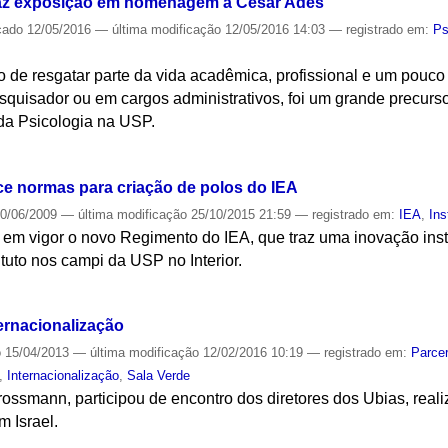
az exposição em homenagem a Cesar Ades
cado
12/05/2016
—
última modificação
12/05/2016 14:03
— registrado em:
Ps
o de resgatar parte da vida acadêmica, profissional e um pouc
quisador ou em cargos administrativos, foi um grande precurso
da Psicologia na USP.
S
e normas para criação de polos do IEA
0/06/2009
—
última modificação
25/10/2015 21:59
— registrado em:
IEA
,
Ins
 em vigor o novo Regimento do IEA, que traz uma inovação insti
ituto nos campi da USP no Interior.
S
ernacionalização
o
15/04/2013
—
última modificação
12/02/2016 10:19
— registrado em:
Parcer
,
Internacionalização
,
Sala Verde
Grossmann, participou de encontro dos diretores dos Ubias, rea
 Israel.
S