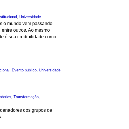
nstitucional
,
Universidade
ais o mundo vem passando,
o, entre outros. Ao mesmo
te é sua credibilidade como
.
ucional
,
Evento público
,
Universidade
odorias
,
Transformação
,
ordenadores dos grupos de
A.