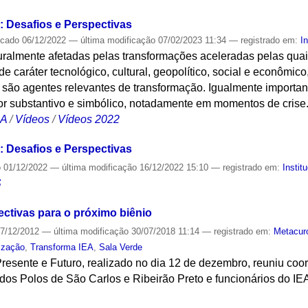
: Desafios e Perspectivas
icado
06/12/2022
—
última modificação
07/02/2023 11:34
— registrado em:
I
uralmente afetadas pelas transformações aceleradas pelas qu
e caráter tecnológico, cultural, geopolítico, social e econômic
 são agentes relevantes de transformação. Igualmente importan
lor substantivo e simbólico, notadamente em momentos de crise
CA
/
Vídeos
/
Vídeos 2022
: Desafios e Perspectivas
o
01/12/2022
—
última modificação
16/12/2022 15:10
— registrado em:
Instit
S
ectivas para o próximo biênio
7/12/2012
—
última modificação
30/07/2018 11:14
— registrado em:
Metacur
lização
,
Transforma IEA
,
Sala Verde
Presente e Futuro, realizado no dia 12 de dezembro, reuniu co
dos Polos de São Carlos e Ribeirão Preto e funcionários do IE
S