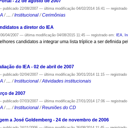
ortal - 22 de agosto de 2007
—
publicado
22/08/2007
—
última modificação
04/02/2014 16:41
— registrad
CA
/
…
/
Institucional
/
Cerimônias
ndidatos a diretor do IEA
06/04/2007
—
última modificação
04/08/2015 11:45
— registrado em:
IEA
,
In
elhores candidatos a integrar uma lista tríplice a ser definida p
S
iação do IEA - 02 de abril de 2007
—
publicado
02/04/2007
—
última modificação
30/01/2014 11:15
— registrad
CA
/
…
/
Institucional
/
Atividades institucionais
rço de 2007
—
publicado
07/03/2007
—
última modificação
27/01/2014 17:06
— registrad
CA
/
…
/
Institucional
/
Reuniões do CD
gem a José Goldemberg - 24 de novembro de 2006
—
publicado
24/11/2006
—
última modificação
26/08/2014 11:45
— registrado