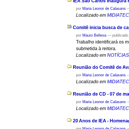
IEA São Carlos Inaugura P
por
Maria Leonor de Calasans
Localizado em
MIDIATE
Comitê inicia busca de ca
por
Mauro Bellesa
—
publicado
Trabalho identificará os m
submetida à reitora.
Localizado em
NOTÍCIA
Reunião do Comitê de Aval
por
Maria Leonor de Calasans
Localizado em
MIDIATE
Reunião de CD - 07 de ma
por
Maria Leonor de Calasans
Localizado em
MIDIATE
20 Anos de IEA - Homena
por
Maria Leonor de Calasans