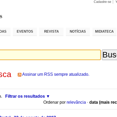
Cadastre-se
Busca
Busca
Avançad
OAS
EVENTOS
REVISTA
NOTÍCIAS
MIDIATECA
sca
Assinar um RSS sempre atualizado.
o.
Filtrar os resultados
Ordenar por
relevância
·
data (mais rec