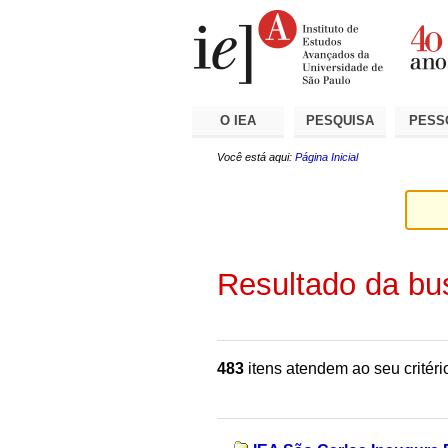
Ir
Ferramentas
Seções
para
Pessoais
o
conteúdo.
|
Ir
para
a
O IEA
PESQUISA
PESS
navegação
Você está aqui:
Página Inicial
Resultado da bu
483
itens atendem ao seu critéri