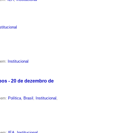
stitucional
o em:
Institucional
pos - 20 de dezembro de
o em:
Política
,
Brasil
,
Institucional
,
o em:
IEA
,
Institucional