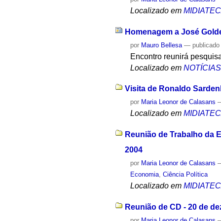
Localizado em
MIDIATE
Homenagem a José Golde
por
Mauro Bellesa
—
publicado
Encontro reunirá pesquisa
Localizado em
NOTÍCIA
Visita de Ronaldo Sarden
por
Maria Leonor de Calasans
Localizado em
MIDIATE
Reunião de Trabalho da E
2004
por
Maria Leonor de Calasans
Economia
,
Ciência Política
Localizado em
MIDIATE
Reunião de CD - 20 de d
por
Maria Leonor de Calasans