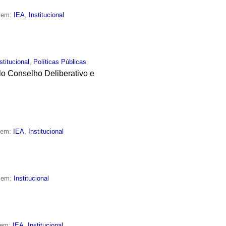
o em:
IEA
,
Institucional
stitucional
,
Políticas Públicas
elo Conselho Deliberativo e
o em:
IEA
,
Institucional
o em:
Institucional
 em:
IEA
,
Institucional