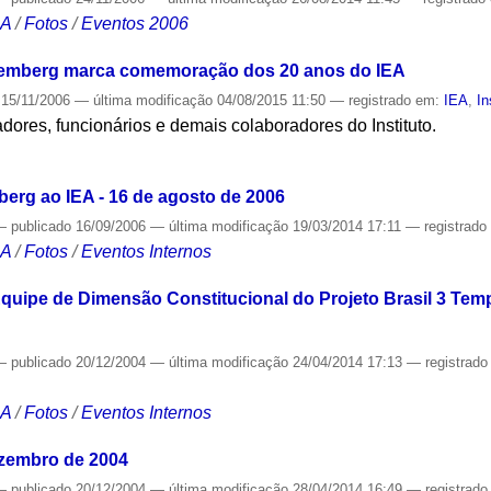
CA
/
Fotos
/
Eventos 2006
mberg marca comemoração dos 20 anos do IEA
15/11/2006
—
última modificação
04/08/2015 11:50
— registrado em:
IEA
,
In
dores, funcionários e demais colaboradores do Instituto.
S
berg ao IEA - 16 de agosto de 2006
—
publicado
16/09/2006
—
última modificação
19/03/2014 17:11
— registrad
CA
/
Fotos
/
Eventos Internos
quipe de Dimensão Constitucional do Projeto Brasil 3 Tem
—
publicado
20/12/2004
—
última modificação
24/04/2014 17:13
— registrad
CA
/
Fotos
/
Eventos Internos
ezembro de 2004
—
publicado
20/12/2004
—
última modificação
28/04/2014 16:49
— registrad