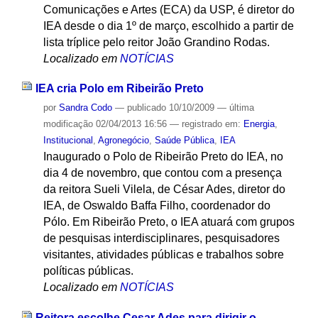
Comunicações e Artes (ECA) da USP, é diretor do
IEA desde o dia 1º de março, escolhido a partir de
lista tríplice pelo reitor João Grandino Rodas.
Localizado em
NOTÍCIAS
IEA cria Polo em Ribeirão Preto
por
Sandra Codo
—
publicado
10/10/2009
—
última
modificação
02/04/2013 16:56
— registrado em:
Energia
,
Institucional
,
Agronegócio
,
Saúde Pública
,
IEA
Inaugurado o Polo de Ribeirão Preto do IEA, no
dia 4 de novembro, que contou com a presença
da reitora Sueli Vilela, de César Ades, diretor do
IEA, de Oswaldo Baffa Filho, coordenador do
Pólo. Em Ribeirão Preto, o IEA atuará com grupos
de pesquisas interdisciplinares, pesquisadores
visitantes, atividades públicas e trabalhos sobre
políticas públicas.
Localizado em
NOTÍCIAS
Reitora escolhe Cesar Ades para dirigir o