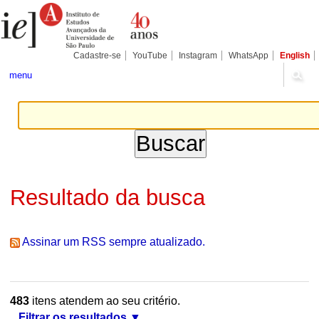
Ir
Ferramentas
Seções
para
Pessoais
o
conteúdo.
|
Cadastre-se
YouTube
Instagram
WhatsApp
English
Ir
para
menu
a
navegação
Resultado da busca
Assinar um RSS sempre atualizado.
483
itens atendem ao seu critério.
Filtrar os resultados