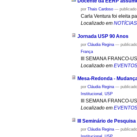
Docente da EERP assume
por
Thais Cardoso
—
publicado
Carla Ventura foi eleita 
Localizado em
NOTÍCIA
Jornada USP 90 Anos
por
Cláudia Regina
—
publicad
França
III SEMANA FRANCO-U
Localizado em
EVENTO
Mesa-Redonda - Mudanças
por
Cláudia Regina
—
publicad
Institucional
,
USP
III SEMANA FRANCO-U
Localizado em
EVENTO
III Seminário de Pesquisa
por
Cláudia Regina
—
publicad
Institucional
,
USP