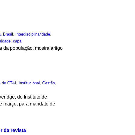
a
,
Brasil
,
Interdisciplinaridade
,
aldade
,
capa
 da população, mostra artigo
ca de CT&I
,
Institucional
,
Gestão
,
ridge, do Instituto de
0 de março, para mandato de
 da revista