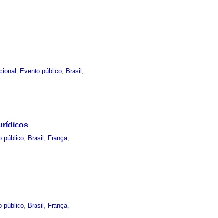
ucional
,
Evento público
,
Brasil
,
urídicos
o público
,
Brasil
,
França
,
o público
,
Brasil
,
França
,