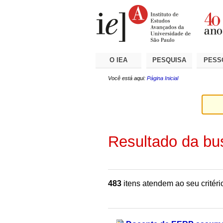
Ir
Ferramentas
Seções
para
Pessoais
o
conteúdo.
|
Ir
para
a
O IEA
PESQUISA
PESS
navegação
Você está aqui:
Página Inicial
Resultado da bu
483
itens atendem ao seu critéri