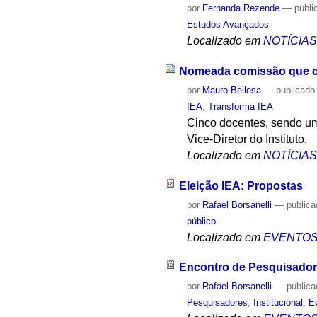
por
Fernanda Rezende
—
publi
Estudos Avançados
Localizado em
NOTÍCIA
Nomeada comissão que cond
por
Mauro Bellesa
—
publicado
IEA
,
Transforma IEA
Cinco docentes, sendo um
Vice-Diretor do Instituto.
Localizado em
NOTÍCIA
Eleição IEA: Propostas
por
Rafael Borsanelli
—
public
público
Localizado em
EVENTO
Encontro de Pesquisador
por
Rafael Borsanelli
—
public
Pesquisadores
,
Institucional
,
E