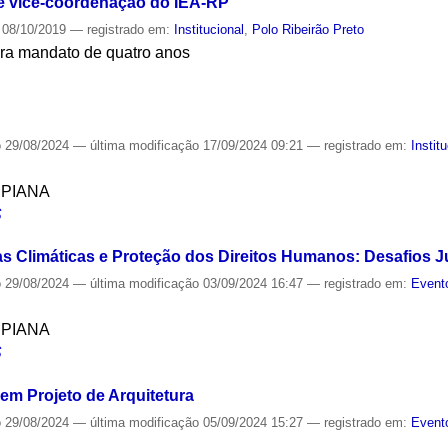
 vice-coordenação do IEA-RP
08/10/2019
— registrado em:
Institucional
,
Polo Ribeirão Preto
para mandato de quatro anos
S
o
29/08/2024
—
última modificação
17/09/2024 09:21
— registrado em:
Instit
SPIANA
S
 Climáticas e Proteção dos Direitos Humanos: Desafios J
o
29/08/2024
—
última modificação
03/09/2024 16:47
— registrado em:
Event
SPIANA
S
 em Projeto de Arquitetura
o
29/08/2024
—
última modificação
05/09/2024 15:27
— registrado em:
Event