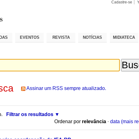
Cadastre-se
Busca
Busca
Avançad
OAS
EVENTOS
REVISTA
NOTÍCIAS
MIDIATECA
sca
Assinar um RSS sempre atualizado.
o.
Filtrar os resultados
Ordenar por
relevância
·
data (mais re