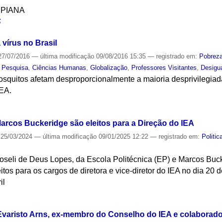
SPIANA
S
 vírus no Brasil
7/07/2016
—
última modificação
09/08/2016 15:35
— registrado em:
Pobrez
,
Pesquisa
,
Ciências Humanas
,
Globalização
,
Professores Visitantes
,
Desigu
quitos afetam desproporcionalmente a maioria desprivilegiada
IEA.
S
arcos Buckeridge são eleitos para a Direção do IEA
25/03/2024
—
última modificação
09/01/2025 12:22
— registrado em:
Politi
Roseli de Deus Lopes, da Escola Politécnica (EP) e Marcos Bucke
eitos para os cargos de diretora e vice-diretor do IEA no dia 2
il
S
 Evaristo Arns, ex-membro do Conselho do IEA e colaborador