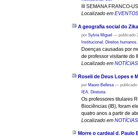
III SEMANA FRANCO-U
Localizado em
EVENTO
A geografia social do Zika
por
Sylvia Miguel
—
publicado
2
Institucional
,
Direitos humanos
Doenças causadas por mos
de professor visitante do 
Localizado em
NOTÍCIA
Roseli de Deus Lopes e M
por
Mauro Bellesa
—
publicado
IEA
,
Diretoria
Os professores titulares 
Biociências (IB), foram el
quatro anos a partir de abr
Localizado em
NOTÍCIA
Morre o cardeal d. Paulo