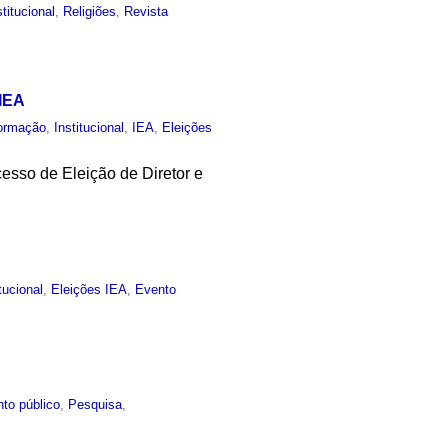
stitucional
,
Religiões
,
Revista
 IEA
ormação
,
Institucional
,
IEA
,
Eleições
esso de Eleição de Diretor e
itucional
,
Eleições IEA
,
Evento
to público
,
Pesquisa
,