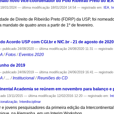
elato novo vice-coordenador do Polo Ribeirão Preto do IEA
18/01/2024
—
última modificação
18/01/2024 14:54
— registrado em:
IEA
,
I
ldade de Direito de Ribeirão Preto (FDRP) da USP, foi nomead
a mandato de quatro anos a partir de 1º de fevereiro.
S
do Acordo USP com CGI.br e NIC.br - 21 de agosto de 2020
—
publicado
24/08/2020
—
última modificação
24/08/2020 11:31
— registrad
CA
/
Fotos
/
Eventos 2020
junho de 2019
—
publicado
24/06/2019
—
última modificação
24/06/2019 16:41
— registrad
CA
/
…
/
Institucional
/
Reuniões do CD
ntinental Academia se reúnem em novembro para balanço e
cado
13/11/2015
—
última modificação
12/02/2016 12:20
— registrado em:
In
cionalização
,
Interdisciplinar
 e jovens pesquisadores da primeira edição da Intercontinenta
ique, na Alemanha, em um Interim Workshop.