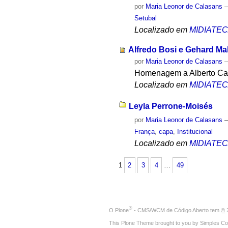
por
Maria Leonor de Calasans
Setubal
Localizado em
MIDIATE
Alfredo Bosi e Gehard Ma
por
Maria Leonor de Calasans
Homenagem a Alberto Carv
Localizado em
MIDIATE
Leyla Perrone-Moisés
por
Maria Leonor de Calasans
França
,
capa
,
Institucional
Localizado em
MIDIATE
1
2
3
4
…
49
®
O
Plone
- CMS/WCM de Código Aberto
tem
©
2
This Plone Theme brought to you by
Simples Co