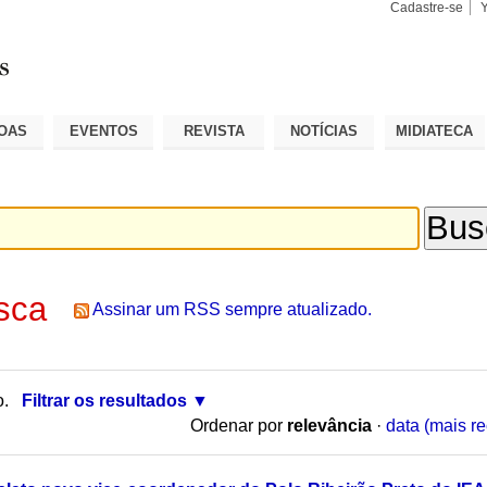
Cadastre-se
Busca
Busca
Avançad
OAS
EVENTOS
REVISTA
NOTÍCIAS
MIDIATECA
sca
Assinar um RSS sempre atualizado.
o.
Filtrar os resultados
Ordenar por
relevância
·
data (mais re