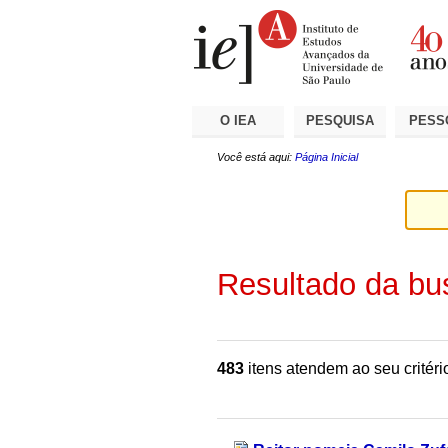
Ir
Ferramentas
Seções
para
Pessoais
o
conteúdo.
|
Ir
para
a
O IEA
PESQUISA
PESS
navegação
Você está aqui:
Página Inicial
Resultado da bu
483
itens atendem ao seu critéri