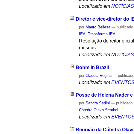
Localizado em
NOTÍCIA
Diretor e vice-diretor do 
por
Mauro Bellesa
—
publicado
IEA
,
Transforma IEA
Resolução do reitor oficia
museus
Localizado em
NOTÍCIA
Bohm in Brazil
por
Cláudia Regina
—
publicad
Localizado em
EVENTO
Posse de Helena Nader e P
por
Sandra Sedini
—
publicado
Cátedra Olavo Setubal
Localizado em
EVENTO
Reunião da Cátedra Olavo