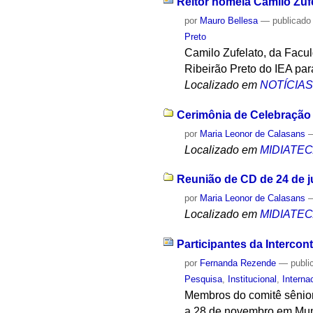
Reitor nomeia Camilo Zuf
por
Mauro Bellesa
—
publicado
Preto
Camilo Zufelato, da Facu
Ribeirão Preto do IEA par
Localizado em
NOTÍCIA
Cerimônia de Celebração 
por
Maria Leonor de Calasans
Localizado em
MIDIATE
Reunião de CD de 24 de 
por
Maria Leonor de Calasans
Localizado em
MIDIATE
Participantes da Interco
por
Fernanda Rezende
—
publi
Pesquisa
,
Institucional
,
Interna
Membros do comitê sênior
a 28 de novembro em Mun