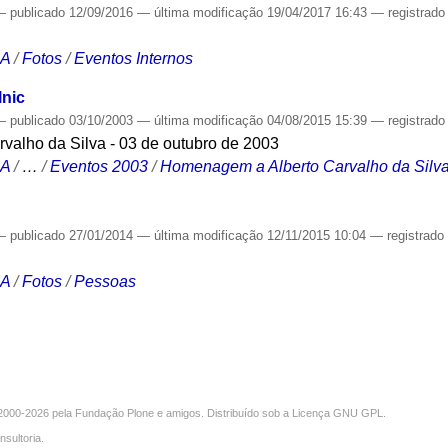
—
publicado
12/09/2016
—
última modificação
19/04/2017 16:43
— registrad
CA
/
Fotos
/
Eventos Internos
lnic
—
publicado
03/10/2003
—
última modificação
04/08/2015 15:39
— registrad
alho da Silva - 03 de outubro de 2003
CA
/
…
/
Eventos 2003
/
Homenagem a Alberto Carvalho da Silva
—
publicado
27/01/2014
—
última modificação
12/11/2015 10:04
— registrad
CA
/
Fotos
/
Pessoas
000-2026 pela
Fundação Plone
e amigos. Distribuído sob a
Licença GNU GPL
.
nsultoria
.