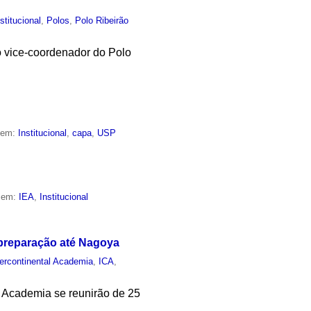
nstitucional
,
Polos
,
Polo Ribeirão
o vice-coordenador do Polo
o em:
Institucional
,
capa
,
USP
o em:
IEA
,
Institucional
 preparação até Nagoya
tercontinental Academia
,
ICA
,
l Academia se reunirão de 25