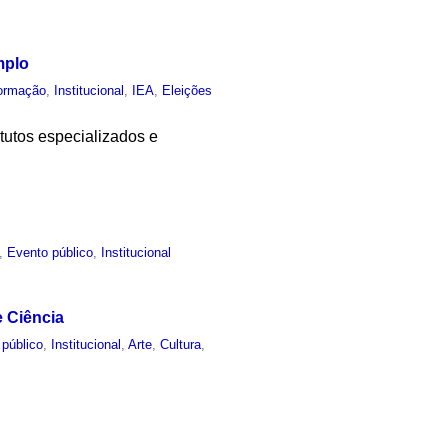
mplo
ormação
,
Institucional
,
IEA
,
Eleições
itutos especializados e
,
Evento público
,
Institucional
e Ciência
 público
,
Institucional
,
Arte
,
Cultura
,