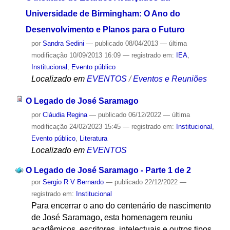
Universidade de Birmingham: O Ano do
Desenvolvimento e Planos para o Futuro
por
Sandra Sedini
—
publicado
08/04/2013
—
última
modificação
10/09/2013 16:09
— registrado em:
IEA
,
Institucional
,
Evento público
Localizado em
EVENTOS
/
Eventos e Reuniões
O Legado de José Saramago
por
Cláudia Regina
—
publicado
06/12/2022
—
última
modificação
24/02/2023 15:45
— registrado em:
Institucional
,
Evento público
,
Literatura
Localizado em
EVENTOS
O Legado de José Saramago - Parte 1 de 2
por
Sergio R V Bernardo
—
publicado
22/12/2022
—
registrado em:
Institucional
Para encerrar o ano do centenário de nascimento
de José Saramago, esta homenagem reuniu
acadêmicos, escritores, intelectuais e outros tipos