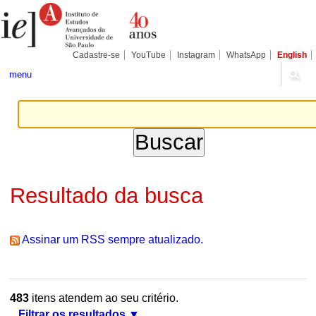
Ir
Ferramentas
Seções
para
Pessoais
o
conteúdo.
|
Cadastre-se
YouTube
Instagram
WhatsApp
English
Ir
para
menu
a
navegação
Resultado da busca
Assinar um RSS sempre atualizado.
483
itens atendem ao seu critério.
Filtrar os resultados