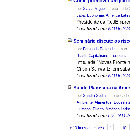
Como promover um perfil
por
Sylvia Miguel
—
publicado
0
capa
,
Economia
,
América Latin
Presidente da RedEmpren
Localizado em
NOTÍCIA
Seminário discute os risc
por
Fernanda Rezende
—
publi
Brasil
,
Capitalismo
,
Economia
,
Intitulada "Novas Frontei
Gilson Schwartz, em sabá
Localizado em
NOTÍCIA
Saúde Planetária na Améri
por
Sandra Sedini
—
publicado
Ambiente
,
Alimentos
,
Ecossist
Humana
,
Direito
,
América Latin
Localizado em
EVENTO
« 10 itens anteriores
1
…
10