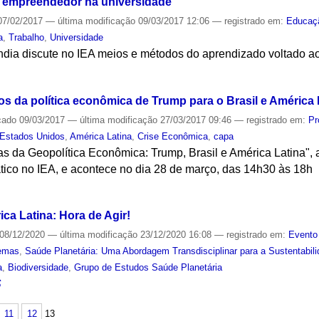
 empreendedor na universidade
7/02/2017
—
última modificação
09/03/2017 12:06
— registrado em:
Educaç
a
,
Trabalho
,
Universidade
dia discute no IEA meios e métodos do aprendizado voltado 
S
os da política econômica de Trump para o Brasil e América 
cado
09/03/2017
—
última modificação
27/03/2017 09:46
— registrado em:
Pr
Estados Unidos
,
América Latina
,
Crise Econômica
,
capa
ras da Geopolítica Econômica: Trump, Brasil e América Latina", 
tico no IEA, e acontece no dia 28 de março, das 14h30 às 18h
S
ca Latina: Hora de Agir!
08/12/2020
—
última modificação
23/12/2020 16:08
— registrado em:
Evento
emas
,
Saúde Planetária: Uma Abordagem Transdisciplinar para a Sustentabil
a
,
Biodiversidade
,
Grupo de Estudos Saúde Planetária
S
11
12
13