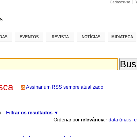
Cadastre-se
Busca
Busca
Avançad
OAS
EVENTOS
REVISTA
NOTÍCIAS
MIDIATECA
sca
Assinar um RSS sempre atualizado.
o.
Filtrar os resultados
Ordenar por
relevância
·
data (mais re