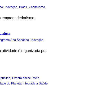
ão
,
Inovação
,
Brasil
,
Capitalismo
,
ao empreendedorismo.
Latina
ograma Ano Sabático
,
Inovação
,
a atividade é organizada por
 público
,
Evento online
,
Meio
idade do Planeta Integrada à Saúde