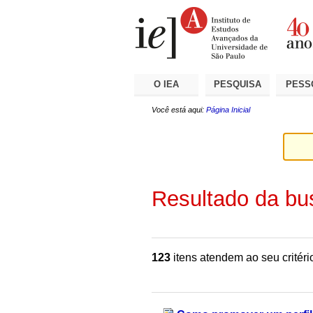
Ir
Ferramentas
Seções
para
Pessoais
o
conteúdo.
|
Ir
para
a
O IEA
PESQUISA
PESS
navegação
Você está aqui:
Página Inicial
Resultado da bu
123
itens atendem ao seu critéri