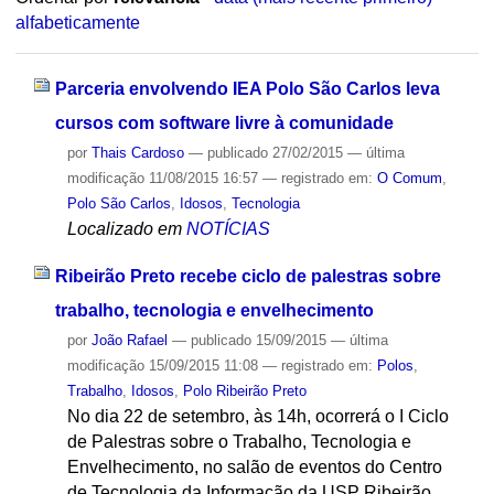
alfabeticamente
Parceria envolvendo IEA Polo São Carlos leva
cursos com software livre à comunidade
por
Thais Cardoso
—
publicado
27/02/2015
—
última
modificação
11/08/2015 16:57
— registrado em:
O Comum
,
Polo São Carlos
,
Idosos
,
Tecnologia
Localizado em
NOTÍCIAS
Ribeirão Preto recebe ciclo de palestras sobre
trabalho, tecnologia e envelhecimento
por
João Rafael
—
publicado
15/09/2015
—
última
modificação
15/09/2015 11:08
— registrado em:
Polos
,
Trabalho
,
Idosos
,
Polo Ribeirão Preto
No dia 22 de setembro, às 14h, ocorrerá o I Ciclo
de Palestras sobre o Trabalho, Tecnologia e
Envelhecimento, no salão de eventos do Centro
de Tecnologia da Informação da USP Ribeirão