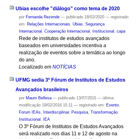
Ubias escolhe "diálogo" como tema de 2020
por
Fernanda Rezende
—
publicado
18/02/2020
— registrado
em:
Relações Internacionais
,
Ubias
,
Segurança
Internacional
,
Cooperação Internacional
,
Institucional
,
capa
Rede de institutos de estudos avançados
baseados em universidades incentiva a
realização de eventos sobre a temática ao longo
do ano.
Localizado em
NOTÍCIAS
UFMG sedia 3º Fórum de Institutos de Estudos
Avançados brasileiros
por
Mauro Bellesa
—
publicado
13/07/2015
—
última
modificação
19/02/2016 15:11
— registrado em:
Evento
,
Forum IEAs
,
Interdisciplinar
,
Pesquisa
,
Transformação
,
Institucional
,
IEA
O 3º Fórum de Institutos de Estudos Avançados
será realizado nos dias 11 e 12 de agosto na