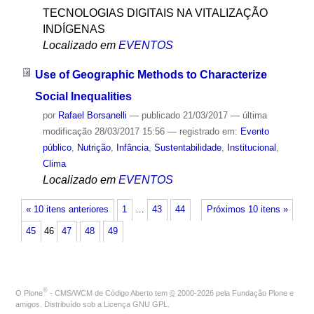
TECNOLOGIAS DIGITAIS NA VITALIZAÇÃO
INDÍGENAS
Localizado em
EVENTOS
Use of Geographic Methods to Characterize
Social Inequalities
por
Rafael Borsanelli
—
publicado
21/03/2017
—
última
modificação
28/03/2017 15:56
— registrado em:
Evento
público
,
Nutrição
,
Infância
,
Sustentabilidade
,
Institucional
,
Clima
Localizado em
EVENTOS
« 10 itens anteriores
1
…
43
44
Próximos 10 itens »
45
46
47
48
49
®
O
Plone
- CMS/WCM de Código Aberto
tem
©
2000-2026 pela
Fundação Plone
e
amigos. Distribuído sob a
Licença GNU GPL
.