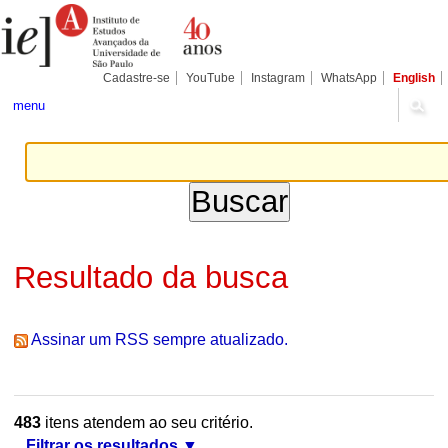
Ir
Ferramentas
Seções
para
Pessoais
o
conteúdo.
|
Cadastre-se
YouTube
Instagram
WhatsApp
English
Ir
para
menu
a
navegação
Resultado da busca
Assinar um RSS sempre atualizado.
483
itens atendem ao seu critério.
Filtrar os resultados