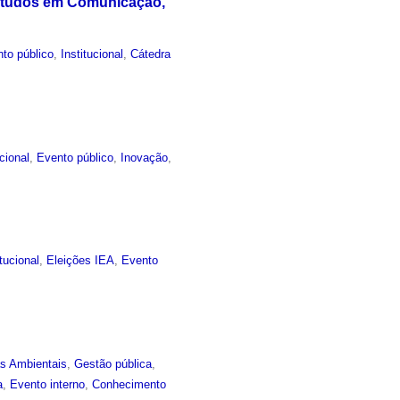
Estudos em Comunicação,
to público
,
Institucional
,
Cátedra
ucional
,
Evento público
,
Inovação
,
itucional
,
Eleições IEA
,
Evento
as Ambientais
,
Gestão pública
,
a
,
Evento interno
,
Conhecimento