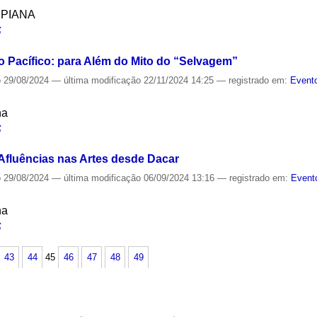
SPIANA
S
 Pacífico: para Além do Mito do “Selvagem”
o
29/08/2024
—
última modificação
22/11/2024 14:25
— registrado em:
Evento
na
S
 Afluências nas Artes desde Dacar
o
29/08/2024
—
última modificação
06/09/2024 13:16
— registrado em:
Event
na
S
43
44
45
46
47
48
49