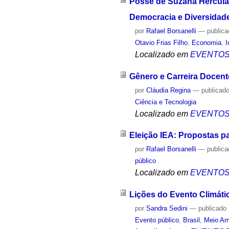
Posse de Suzana Herculan
Democracia e Diversidad
por
Rafael Borsanelli
—
public
Otavio Frias Filho
,
Economia
,
I
Localizado em
EVENTO
Gênero e Carreira Docent
por
Cláudia Regina
—
publicad
Ciência e Tecnologia
Localizado em
EVENTO
Eleição IEA: Propostas p
por
Rafael Borsanelli
—
public
público
Localizado em
EVENTO
Lições do Evento Climáti
por
Sandra Sedini
—
publicado
Evento público
,
Brasil
,
Meio Am