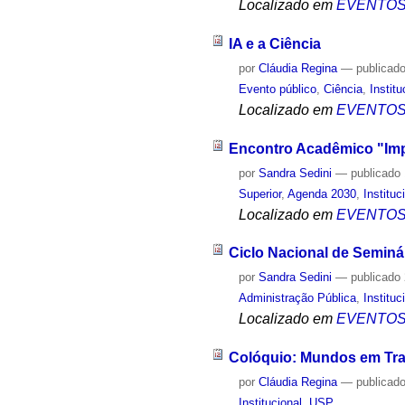
Localizado em
EVENTO
IA e a Ciência
por
Cláudia Regina
—
publicad
Evento público
,
Ciência
,
Institu
Localizado em
EVENTO
Encontro Acadêmico "Imp
por
Sandra Sedini
—
publicado
Superior
,
Agenda 2030
,
Instituc
Localizado em
EVENTO
Ciclo Nacional de Seminá
por
Sandra Sedini
—
publicado
Administração Pública
,
Instituc
Localizado em
EVENTO
Colóquio: Mundos em Tra
por
Cláudia Regina
—
publicad
Institucional
,
USP