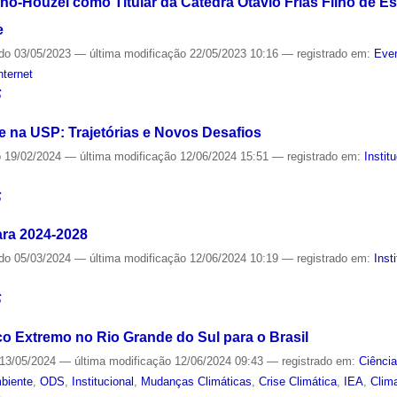
o-Houzel como Titular da Cátedra Otavio Frias Filho de 
e
ado
03/05/2023
—
última modificação
22/05/2023 10:16
— registrado em:
Even
nternet
S
e na USP: Trajetórias e Novos Desafios
o
19/02/2024
—
última modificação
12/06/2024 15:51
— registrado em:
Instit
S
ara 2024-2028
ado
05/03/2024
—
última modificação
12/06/2024 10:19
— registrado em:
Inst
S
co Extremo no Rio Grande do Sul para o Brasil
13/05/2024
—
última modificação
12/06/2024 09:43
— registrado em:
Ciênci
biente
,
ODS
,
Institucional
,
Mudanças Climáticas
,
Crise Climática
,
IEA
,
Clim