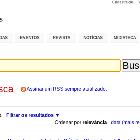
Cadastre-se
Busca
Busca
Avançad
OAS
EVENTOS
REVISTA
NOTÍCIAS
MIDIATECA
sca
Assinar um RSS sempre atualizado.
o.
Filtrar os resultados
Ordenar por
relevância
·
data (mais re