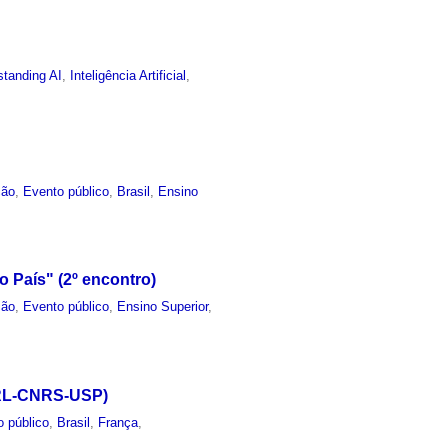
standing AI
,
Inteligência Artificial
,
ção
,
Evento público
,
Brasil
,
Ensino
 País" (2º encontro)
ção
,
Evento público
,
Ensino Superior
,
(IRL-CNRS-USP)
o público
,
Brasil
,
França
,