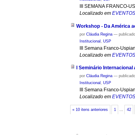
III SEMANA FRANCO-U
Localizado em
EVENTO
Workshop - Da América ao
por
Cláudia Regina
—
publicad
Institucional
,
USP
III Semana Franco-Uspia
Localizado em
EVENTO
I Seminário Internacional
por
Cláudia Regina
—
publicad
Institucional
,
USP
III Semana Franco-Uspia
Localizado em
EVENTO
« 10 itens anteriores
1
…
42
®