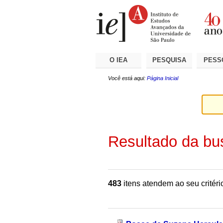
Ir
Ferramentas
Seções
para
Pessoais
o
conteúdo.
|
Ir
para
a
O IEA
PESQUISA
PESS
navegação
Você está aqui:
Página Inicial
Resultado da bu
483
itens atendem ao seu critéri