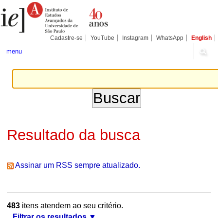
Ir
Ferramentas
Seções
para
Pessoais
o
conteúdo.
|
Cadastre-se
YouTube
Instagram
WhatsApp
English
Ir
para
menu
a
navegação
Resultado da busca
Assinar um RSS sempre atualizado.
483
itens atendem ao seu critério.
Filtrar os resultados