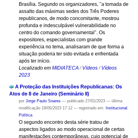
Brasília. Segundo os organizadores, "a tomada de
assalto das máximas sedes dos Três Poderes
republicanos, de modo concomitante, mostrou
profunda e indesculpável vulnerabilidade no
centro do comando governamental". Os
expositores, especialistas com grande
experiência no tema, analisaram de que forma a
situação poderia ter sido evitada e enfrentada
após ter início.
Localizado em
MIDIATECA
/
Vídeos
/
Vídeos
2023
A Proteção das Instituições Republicanas: Os
Atos de 8 de Janeiro (Seminário II)
por
Jorge Paulo Soares
—
publicado
27/01/2023
—
última
modificação
19/05/2023 17:12
— registrado em:
Institucional
,
Política
O segundo encontro desta série tratou de
aspectos ligados ao modo operacional de certas
manifestações contemporâneas, cujo potencial de