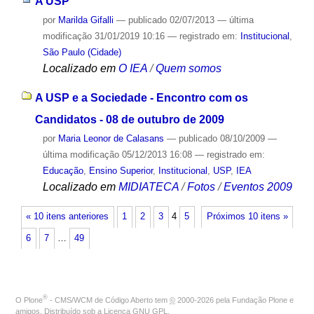
A USP
por
Marilda Gifalli
—
publicado
02/07/2013
—
última
modificação
31/01/2019 10:16
— registrado em:
Institucional
,
São Paulo (Cidade)
Localizado em
O IEA
/
Quem somos
A USP e a Sociedade - Encontro com os
Candidatos - 08 de outubro de 2009
por
Maria Leonor de Calasans
—
publicado
08/10/2009
—
última modificação
05/12/2013 16:08
— registrado em:
Educação
,
Ensino Superior
,
Institucional
,
USP
,
IEA
Localizado em
MIDIATECA
/
Fotos
/
Eventos 2009
« 10 itens anteriores
1
2
3
4
5
Próximos 10 itens »
6
7
…
49
®
O
Plone
- CMS/WCM de Código Aberto
tem
©
2000-2026 pela
Fundação Plone
e
amigos. Distribuído sob a
Licença GNU GPL
.