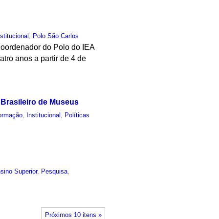
nstitucional
,
Polo São Carlos
o coordenador do Polo do IEA
tro anos a partir de 4 de
o Brasileiro de Museus
ormação
,
Institucional
,
Políticas
sino Superior
,
Pesquisa
,
Próximos 10 itens »