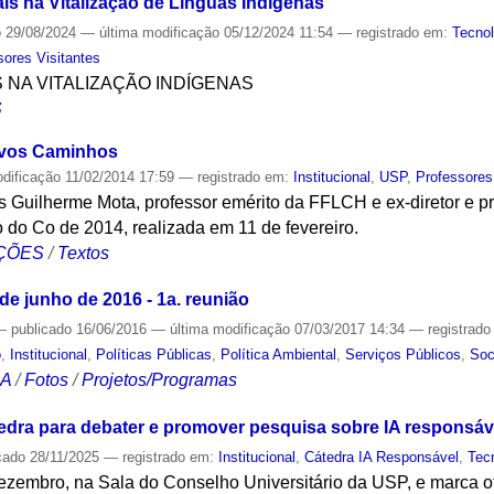
is na Vitalização de Línguas Indígenas
o
29/08/2024
—
última modificação
05/12/2024 11:54
— registrado em:
Tecnol
sores Visitantes
S NA VITALIZAÇÃO INDÍGENAS
S
ovos Caminhos
odificação
11/02/2014 17:59
— registrado em:
Institucional
,
USP
,
Professores
 Guilherme Mota, professor emérito da FFLCH e ex-diretor e pr
o do Co de 2014, realizada em 11 de fevereiro.
ÇÕES
/
Textos
e junho de 2016 - 1a. reunião
—
publicado
16/06/2016
—
última modificação
07/03/2017 14:34
— registrad
o
,
Institucional
,
Políticas Públicas
,
Política Ambiental
,
Serviços Públicos
,
Soc
CA
/
Fotos
/
Projetos/Programas
dra para debater e promover pesquisa sobre IA responsáv
cado
28/11/2025
— registrado em:
Institucional
,
Cátedra IA Responsável
,
Tec
ezembro, na Sala do Conselho Universitário da USP, e marca of