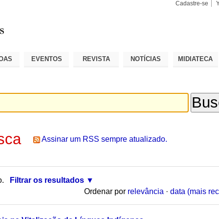
Cadastre-se
Busca
Busca
Avançad
OAS
EVENTOS
REVISTA
NOTÍCIAS
MIDIATECA
sca
Assinar um RSS sempre atualizado.
o.
Filtrar os resultados
Ordenar por
relevância
·
data (mais rec