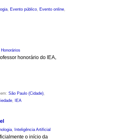
ogia
,
Evento público
,
Evento online
,
 Honorários
ofessor honorário do IEA,
o em:
São Paulo (Cidade)
,
iedade
,
IEA
el
nologia
,
Inteligência Artificial
icialmente o início da