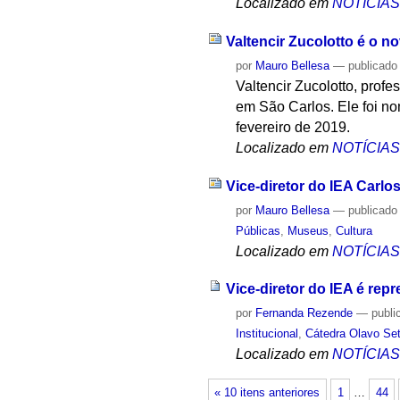
Localizado em
NOTÍCIA
Valtencir Zucolotto é o 
por
Mauro Bellesa
—
publicado
Valtencir Zucolotto, profe
em São Carlos. Ele foi no
fevereiro de 2019.
Localizado em
NOTÍCIA
Vice-diretor do IEA Carlo
por
Mauro Bellesa
—
publicado
Públicas
,
Museus
,
Cultura
Localizado em
NOTÍCIA
Vice-diretor do IEA é re
por
Fernanda Rezende
—
publi
Institucional
,
Cátedra Olavo Se
Localizado em
NOTÍCIA
« 10 itens anteriores
1
…
44