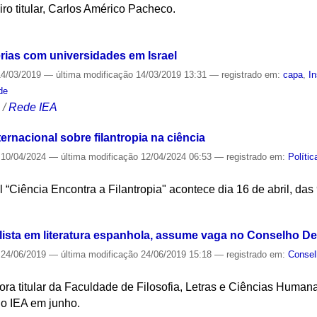
iro titular, Carlos Américo Pacheco.
S
erias com universidades em Israel
4/03/2019
—
última modificação
14/03/2019 13:31
— registrado em:
capa
,
In
de
S
/
Rede IEA
ernacional sobre filantropia na ciência
10/04/2024
—
última modificação
12/04/2024 06:53
— registrado em:
Políti
 “Ciência Encontra a Filantropia" acontece dia 16 de abril, das
S
lista em literatura espanhola, assume vaga no Conselho De
24/06/2019
—
última modificação
24/06/2019 15:18
— registrado em:
Consel
ora titular da Faculdade de Filosofia, Letras e Ciências Human
do IEA em junho.