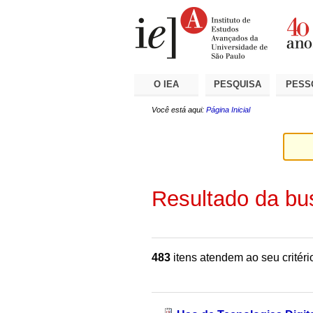
Ir
Ferramentas
Seções
para
Pessoais
o
conteúdo.
|
Ir
para
a
O IEA
PESQUISA
PESS
navegação
Você está aqui:
Página Inicial
Resultado da bu
483
itens atendem ao seu critéri