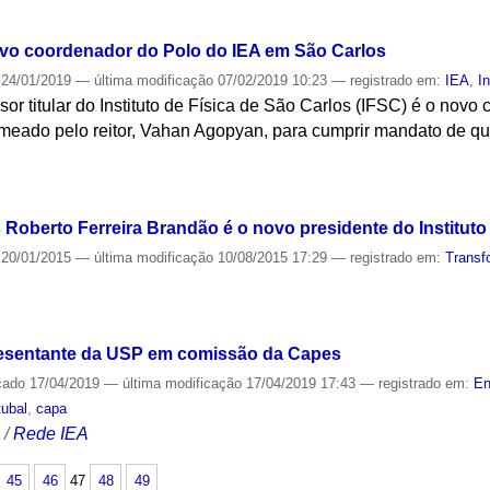
S
novo coordenador do Polo do IEA em São Carlos
24/01/2019
—
última modificação
07/02/2019 10:23
— registrado em:
IEA
,
I
ssor titular do Instituto de Física de São Carlos (IFSC) é o nov
meado pelo reitor, Vahan Agopyan, para cumprir mandato de qua
S
s Roberto Ferreira Brandão é o novo presidente do Institut
20/01/2015
—
última modificação
10/08/2015 17:29
— registrado em:
Transf
S
presentante da USP em comissão da Capes
cado
17/04/2019
—
última modificação
17/04/2019 17:43
— registrado em:
En
tubal
,
capa
S
/
Rede IEA
45
46
47
48
49