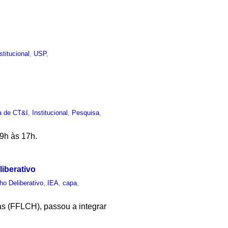
stitucional
,
USP
,
ca de CT&I
,
Institucional
,
Pesquisa
,
 9h às 17h.
liberativo
ho Deliberativo
,
IEA
,
capa
,
as (FFLCH), passou a integrar