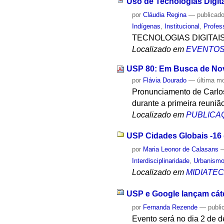
Uso de Tecnologias Digita
por
Cláudia Regina
—
publicad
Indígenas
,
Institucional
,
Profes
TECNOLOGIAS DIGITAI
Localizado em
EVENTO
USP 80: Em Busca de N
por
Flávia Dourado
—
última m
Pronunciamento de Carlos
durante a primeira reuniã
Localizado em
PUBLICA
USP Cidades Globais -16 d
por
Maria Leonor de Calasans
Interdisciplinaridade
,
Urbanism
Localizado em
MIDIATE
USP e Google lançam cáte
por
Fernanda Rezende
—
publi
Evento será no dia 2 de d