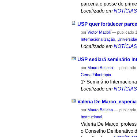
parceria e posse do prime
Localizado em
NOTÍCIA
USP quer fortalecer parc
por
Victor Matioli
—
publicado
1
Internacionalização
,
Universida
Localizado em
NOTÍCIA
USP sediará seminário int
por
Mauro Bellesa
—
publicado
Gema Filantropia
1º Seminário Internacional
Localizado em
NOTÍCIA
Valeria De Marco, especia
por
Mauro Bellesa
—
publicado
Institucional
Valeria De Marco, profess
o Conselho Deliberativo 