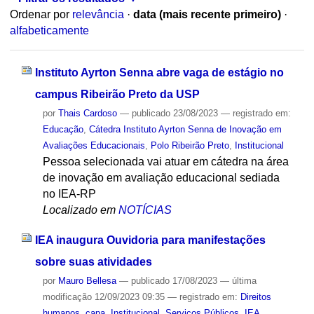
Ordenar por
relevância
·
data (mais recente primeiro)
·
alfabeticamente
Instituto Ayrton Senna abre vaga de estágio no
campus Ribeirão Preto da USP
por
Thais Cardoso
—
publicado
23/08/2023
— registrado em:
Educação
,
Cátedra Instituto Ayrton Senna de Inovação em
Avaliações Educacionais
,
Polo Ribeirão Preto
,
Institucional
Pessoa selecionada vai atuar em cátedra na área
de inovação em avaliação educacional sediada
no IEA-RP
Localizado em
NOTÍCIAS
IEA inaugura Ouvidoria para manifestações
sobre suas atividades
por
Mauro Bellesa
—
publicado
17/08/2023
—
última
modificação
12/09/2023 09:35
— registrado em:
Direitos
humanos
,
capa
,
Institucional
,
Serviços Públicos
,
IEA
,