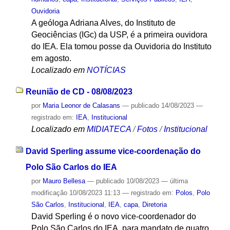
Ouvidoria
A geóloga Adriana Alves, do Instituto de
Geociências (IGc) da USP, é a primeira ouvidora
do IEA. Ela tomou posse da Ouvidoria do Instituto
em agosto.
Localizado em
NOTÍCIAS
Reunião de CD - 08/08/2023
por
Maria Leonor de Calasans
—
publicado
14/08/2023
—
registrado em:
IEA
,
Institucional
Localizado em
MIDIATECA
/
Fotos
/
Institucional
David Sperling assume vice-coordenação do
Polo São Carlos do IEA
por
Mauro Bellesa
—
publicado
10/08/2023
—
última
modificação
10/08/2023 11:13
— registrado em:
Polos
,
Polo
São Carlos
,
Institucional
,
IEA
,
capa
,
Diretoria
David Sperling é o novo vice-coordenador do
Polo São Carlos do IEA, para mandato de quatro