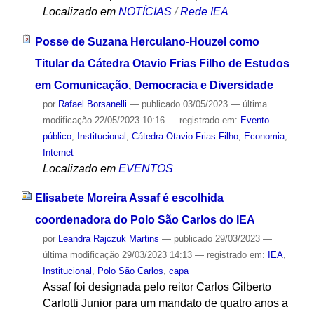
Localizado em
NOTÍCIAS
/
Rede IEA
Posse de Suzana Herculano-Houzel como
Titular da Cátedra Otavio Frias Filho de Estudos
em Comunicação, Democracia e Diversidade
por
Rafael Borsanelli
—
publicado
03/05/2023
—
última
modificação
22/05/2023 10:16
— registrado em:
Evento
público
,
Institucional
,
Cátedra Otavio Frias Filho
,
Economia
,
Internet
Localizado em
EVENTOS
Elisabete Moreira Assaf é escolhida
coordenadora do Polo São Carlos do IEA
por
Leandra Rajczuk Martins
—
publicado
29/03/2023
—
última modificação
29/03/2023 14:13
— registrado em:
IEA
,
Institucional
,
Polo São Carlos
,
capa
Assaf foi designada pelo reitor Carlos Gilberto
Carlotti Junior para um mandato de quatro anos a