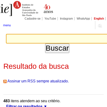
Ir
Ferramentas
Seções
para
Pessoais
o
conteúdo.
|
Cadastre-se
YouTube
Instagram
WhatsApp
English
Ir
para
menu
a
navegação
Resultado da busca
Assinar um RSS sempre atualizado.
483
itens atendem ao seu critério.
Filtrar os resultados