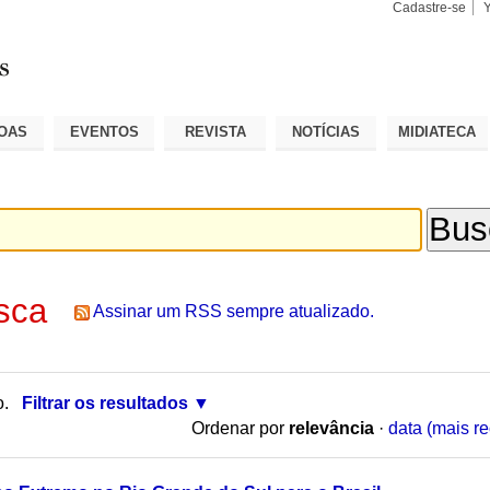
Cadastre-se
Busca
Busca
Avançad
OAS
EVENTOS
REVISTA
NOTÍCIAS
MIDIATECA
sca
Assinar um RSS sempre atualizado.
o.
Filtrar os resultados
Ordenar por
relevância
·
data (mais re