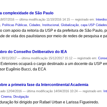
S
e a complexidade de São Paulo
8/07/2016
—
última modificação
11/10/2016 14:15
— registrado em:
Interdis
o
,
Políticas Públicas
,
Cidades
,
Institucional
,
Globalização
,
capa USP Cidades
ho com apoio da reitoria da USP e da prefeitura de São Paulo
ade de vida dos paulistanos por meio de redes de pesquisa e p
S
bro do Conselho Deliberativo do IEA
o
30/11/2017
—
última modificação
15/12/2017 15:12
— registrado em:
Consel
 Exteriores ocupará o cargo destinado a um docente da USP em
ssor Eugênio Bucci, da ECA
S
re a primeira fase da Intercontinental Academia
cado
12/04/2016
—
última modificação
14/04/2016 10:24
— registrado em:
In
,
Cinema
,
Divulgação
uração foi dirigido por Rafael Urban e Larissa Figueiredo.