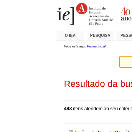
Ir
Ferramentas
Seções
para
Pessoais
o
conteúdo.
|
Ir
para
a
O IEA
PESQUISA
PESS
navegação
Você está aqui:
Página Inicial
Resultado da bu
483
itens atendem ao seu critéri