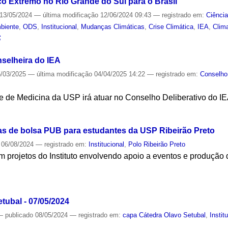
co Extremo no Rio Grande do Sul para o Brasil
13/05/2024
—
última modificação
12/06/2024 09:43
— registrado em:
Ciênci
biente
,
ODS
,
Institucional
,
Mudanças Climáticas
,
Crise Climática
,
IEA
,
Clim
S
nselheira do IEA
/03/2025
—
última modificação
04/04/2025 14:22
— registrado em:
Conselho 
e de Medicina da USP irá atuar no Conselho Deliberativo do IE
S
s de bolsa PUB para estudantes da USP Ribeirão Preto
06/08/2024
— registrado em:
Institucional
,
Polo Ribeirão Preto
m projetos do Instituto envolvendo apoio a eventos e produção
S
tubal - 07/05/2024
—
publicado
08/05/2024
— registrado em:
capa Cátedra Olavo Setubal
,
Instit