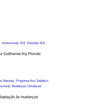
o
,
Institucional
,
IEA
,
Eleições IEA
,
 e Guilherme Ary Plonski
s Naturais
,
Programa Ano Sabático
,
itucional
,
Mudanças Climáticas
,
 adaptação às mudanças