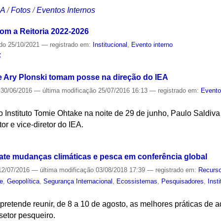
CA
/
Fotos
/
Eventos Internos
com a Reitoria 2022-2026
ado
25/10/2021
— registrado em:
Institucional
,
Evento interno
S
e Ary Plonski tomam posse na direção do IEA
30/06/2016
—
última modificação
25/07/2016 16:13
— registrado em:
Event
 Instituto Tomie Ohtake na noite de 29 de junho, Paulo Saldiva
r e vice-diretor do IEA.
S
te mudanças climáticas e pesca em conferência global
2/07/2016
—
última modificação
03/08/2018 17:39
— registrado em:
Recurso
e
,
Geopolítica
,
Segurança Internacional
,
Ecossistemas
,
Pesquisadores
,
Inst
retende reunir, de 8 a 10 de agosto, as melhores práticas de
setor pesqueiro.