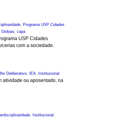
ciplinaridade
,
Programa USP Cidades
 Globais
,
capa
, programa USP Cidades
arcerias com a sociedade.
ho Deliberativo
,
IEA
,
Institucional
 atividade ou aposentado, na
terdisciplinaridade
,
Institucional
,