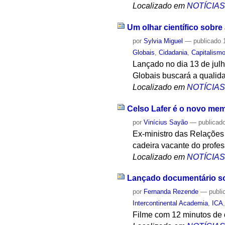
Localizado em
NOTÍCIA
Um olhar científico sobr
por
Sylvia Miguel
—
publicado
1
Globais
,
Cidadania
,
Capitalism
Lançado no dia 13 de jul
Globais buscará a qualid
Localizado em
NOTÍCIA
Celso Lafer é o novo mem
por
Vinícius Sayão
—
publicad
Ex-ministro das Relações
cadeira vacante do profe
Localizado em
NOTÍCIA
Lançado documentário sob
por
Fernanda Rezende
—
publi
Intercontinental Academia
,
ICA
Filme com 12 minutos de d