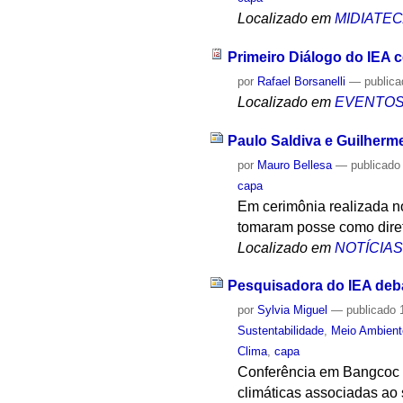
Localizado em
MIDIATE
Primeiro Diálogo do IEA 
por
Rafael Borsanelli
—
public
Localizado em
EVENTO
Paulo Saldiva e Guilherm
por
Mauro Bellesa
—
publicado
capa
Em cerimônia realizada no
tomaram posse como direto
Localizado em
NOTÍCIA
Pesquisadora do IEA deba
por
Sylvia Miguel
—
publicado
1
Sustentabilidade
,
Meio Ambient
Clima
,
capa
Conferência em Bangcoc p
climáticas associadas ao 