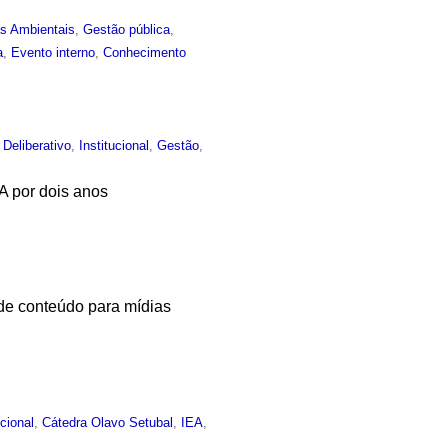
as Ambientais
,
Gestão pública
,
a
,
Evento interno
,
Conhecimento
Deliberativo
,
Institucional
,
Gestão
,
A por dois anos
 de conteúdo para mídias
ucional
,
Cátedra Olavo Setubal
,
IEA
,