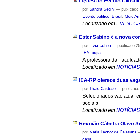
Lições do Evento Climáti
por
Sandra Sedini
—
publicado
Evento público
,
Brasil
,
Meio Am
Localizado em
EVENTO
Ester Sabino é a nova co
por
Lívia Uchoa
—
publicado
25
IEA
,
capa
A professora da Faculdad
Localizado em
NOTÍCIA
IEA-RP oferece duas vaga
por
Thais Cardoso
—
publicado
Selecionados vão atuar e
sociais
Localizado em
NOTÍCIA
Reunião Cátedra Olavo Se
por
Maria Leonor de Calasans
capa