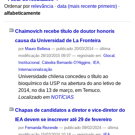
Ordenar por
relevância
·
data (mais recente primeiro)
·
alfabeticamente
Chaimovich recebe título de doutor honoris
causa da Universidad de La Fronteira
por
Mauro Bellesa
—
publicado
20/03/2014
—
última
modificação
28/10/2015 09:07
— registrado em:
Glocal
,
Institucional
,
Cátedra Bernardo O’Higgins
,
IEA
,
Internacionalização
Universidade chilena concedeu o título ao
bioquímico da USP na abertura do ano letivo de
2014, no dia 13 de março, em Temuco.
Localizado em
NOTÍCIAS
Chapas de candidatos a diretor e vice-diretor do
IEA devem se inscrever até 29 de fevereiro
por
Fernanda Rezende
—
publicado
09/02/2024
—
última
modificação
15/02/2024 10:18
— registrado em:
IEA
,