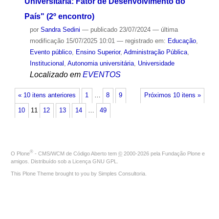
Universitária: Fator de Desenvolvimento do
País" (2º encontro)
por
Sandra Sedini
—
publicado
23/07/2024
—
última
modificação
15/07/2025 10:01
— registrado em:
Educação
,
Evento público
,
Ensino Superior
,
Administração Pública
,
Institucional
,
Autonomia universitária
,
Universidade
Localizado em
EVENTOS
« 10 itens anteriores
1
…
8
9
Próximos 10 itens »
10
11
12
13
14
…
49
®
O
Plone
- CMS/WCM de Código Aberto
tem
©
2000-2026 pela
Fundação Plone
e
amigos. Distribuído sob a
Licença GNU GPL
.
This Plone Theme brought to you by
Simples Consultoria
.