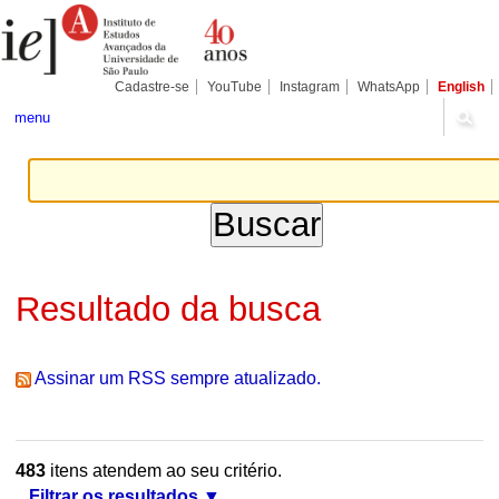
Ir
Ferramentas
Seções
para
Pessoais
o
conteúdo.
|
Cadastre-se
YouTube
Instagram
WhatsApp
English
Ir
para
menu
a
navegação
Resultado da busca
Assinar um RSS sempre atualizado.
483
itens atendem ao seu critério.
Filtrar os resultados