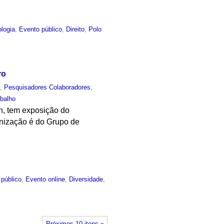
ologia
,
Evento público
,
Direito
,
Polo
ro
o
,
Pesquisadores Colaboradores
,
abalho
4h, tem exposição do
anização é do Grupo de
 público
,
Evento online
,
Diversidade
,
Próximos 10 itens »