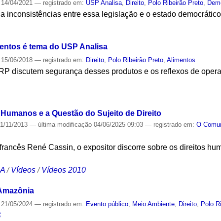
14/04/2021
— registrado em:
USP Analisa
,
Direito
,
Polo Ribeirão Preto
,
Demo
 inconsistências entre essa legislação e o estado democrático 
S
mentos é tema do USP Analisa
15/06/2018
— registrado em:
Direito
,
Polo Ribeirão Preto
,
Alimentos
RP discutem segurança desses produtos e os reflexos de opera
S
 Humanos e a Questão do Sujeito de Direito
1/11/2013
—
última modificação
04/06/2025 09:03
— registrado em:
O Com
a francês René Cassin, o expositor discorre sobre os direitos hu
CA
/
Vídeos
/
Vídeos 2010
 Amazônia
21/05/2024
— registrado em:
Evento público
,
Meio Ambiente
,
Direito
,
Polo R
S