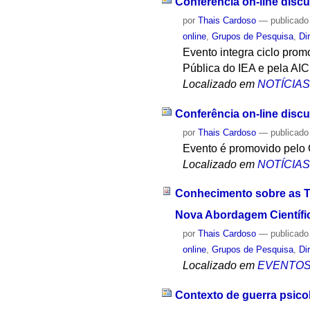
Conferência on-line discu
por
Thais Cardoso
—
publicado
online
,
Grupos de Pesquisa
,
Di
Evento integra ciclo pro
Pública do IEA e pela AI
Localizado em
NOTÍCIA
Conferência on-line discu
por
Thais Cardoso
—
publicado
Evento é promovido pelo
Localizado em
NOTÍCIA
Conhecimento sobre as T
Nova Abordagem Científic
por
Thais Cardoso
—
publicado
online
,
Grupos de Pesquisa
,
Di
Localizado em
EVENTO
Contexto de guerra psico