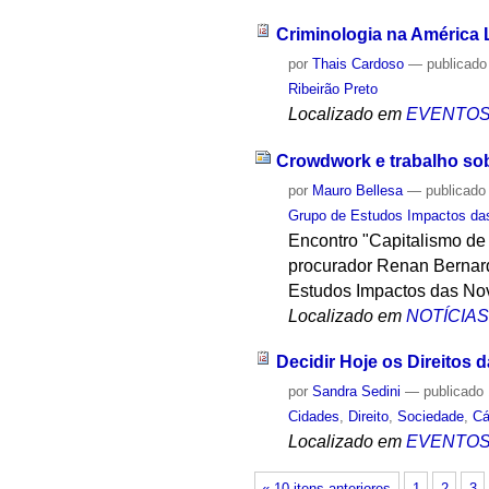
Criminologia na América 
por
Thais Cardoso
—
publicado
Ribeirão Preto
Localizado em
EVENTO
Crowdwork e trabalho sob
por
Mauro Bellesa
—
publicado
Grupo de Estudos Impactos das
Encontro "Capitalismo de 
procurador Renan Bernardi
Estudos Impactos das Nov
Localizado em
NOTÍCIA
Decidir Hoje os Direitos
por
Sandra Sedini
—
publicado
Cidades
,
Direito
,
Sociedade
,
Cá
Localizado em
EVENTO
« 10 itens anteriores
1
2
3