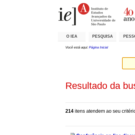
Ir
Ferramentas
Seções
para
Pessoais
o
conteúdo.
|
Ir
para
a
O IEA
PESQUISA
PESS
navegação
Você está aqui:
Página Inicial
Resultado da bu
214
itens atendem ao seu critéri