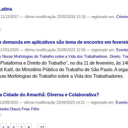
Latina
11/12/2017
—
última modificação
22/02/2018 13:16
— registrado em:
Crimin
S
 demanda em aplicativos são tema de encontro em feverei
17/01/2020
—
última modificação
25/08/2023 12:50
— registrado em:
Event
 Novas Morfologias do Trabalho sobre a Vida dos Trabalhadores
,
Direito
,
Tr
Plataforma e Direito do Trabalho", no dia 11 de fevereiro, às 1
 Kalil, do Ministério Público do Trabalho de São Paulo. A org
as Morfologias do Trabalho sobre a Vida dos Trabalhadores.
S
 da Cidade do Amanhã: Diversa e Colaborativa?
13/09/2023
—
última modificação
15/09/2023 14:21
— registrado em:
Evento
tedra Otavio Frias Filho
S
4
5
6
7
8
…
22