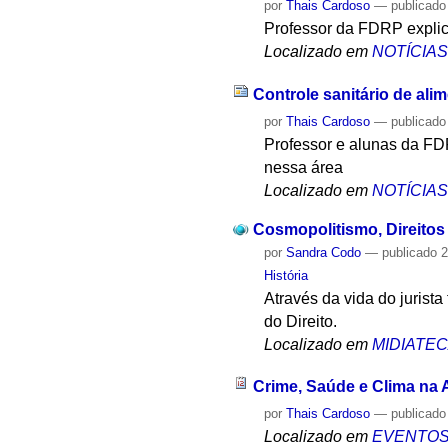
por
Thais Cardoso
—
publicado
Professor da FDRP explica
Localizado em
NOTÍCIA
Controle sanitário de ali
por
Thais Cardoso
—
publicado
Professor e alunas da FD
nessa área
Localizado em
NOTÍCIA
Cosmopolitismo, Direitos
por
Sandra Codo
—
publicado
2
História
Através da vida do jurist
do Direito.
Localizado em
MIDIATE
Crime, Saúde e Clima na
por
Thais Cardoso
—
publicado
Localizado em
EVENTO