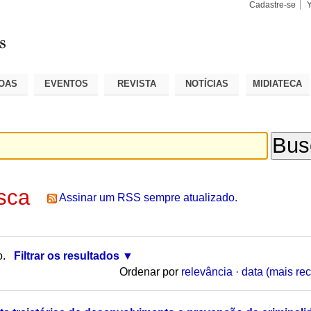
Cadastre-se
Busca
Busca
Avançad
OAS
EVENTOS
REVISTA
NOTÍCIAS
MIDIATECA
sca
Assinar um RSS sempre atualizado.
o.
Filtrar os resultados
Ordenar por
relevância
·
data (mais rec