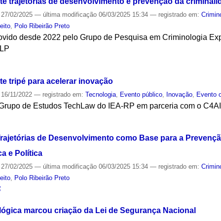
te trajetórias de desenvolvimento e prevenção da criminali
27/02/2025
—
última modificação
06/03/2025 15:34
— registrado em:
Crimin
reito
,
Polo Ribeirão Preto
movido desde 2022 pelo Grupo de Pesquisa em Criminologia Ex
CLP
S
te tripé para acelerar inovação
16/11/2022
— registrado em:
Tecnologia
,
Evento público
,
Inovação
,
Evento o
 Grupo de Estudos TechLaw do IEA-RP em parceria com o C4A
S
rajetórias de Desenvolvimento como Base para a Prevençã
a e Política
27/02/2025
—
última modificação
06/03/2025 15:34
— registrado em:
Crimin
reito
,
Polo Ribeirão Preto
S
lógica marcou criação da Lei de Segurança Nacional