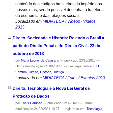
conteúdo dos códigos brasileiros do império aos
nossos dias, sendo possível desenhar a trajetória
da economia e das relações sociais.
Localizado em
MIDIATECA
/
Vídeos
/
Vídeos
2013
Direito, Sociedade e História: Relendo o Brasil a
partir do Direito Penal e do Direito Civil - 23 de
outubro de 2013
por
Maria Leonor de Calasans
—
publicado
23/10/2013
—
última modificação
24/10/2013 16:23
— registrado em:
O
Comum
,
Direito
,
História
,
Justiça
Localizado em
MIDIATECA
/
Fotos
/
Eventos 2013
Direito, Tecnologia e a Nova Lei Geral de
Proteção de Dados
por
Thais Cardoso
—
publicado
22/02/2020
—
última
modificação
24/02/2021 10:27
— registrado em:
Tecnologia
,