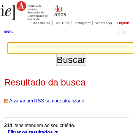
Ir
Ferramentas
Seções
para
Pessoais
o
conteúdo.
|
Cadastre-se
YouTube
Instagram
WhatsApp
English
Ir
para
menu
a
navegação
Resultado da busca
Assinar um RSS sempre atualizado.
214
itens atendem ao seu critério.
Filtrar os resultados