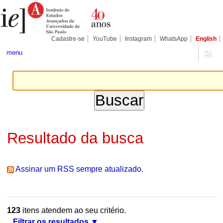
Ir
Ferramentas
Seções
para
Pessoais
o
conteúdo.
|
Cadastre-se
YouTube
Instagram
WhatsApp
English
Ir
para
menu
a
navegação
Resultado da busca
Assinar um RSS sempre atualizado.
123
itens atendem ao seu critério.
Filtrar os resultados