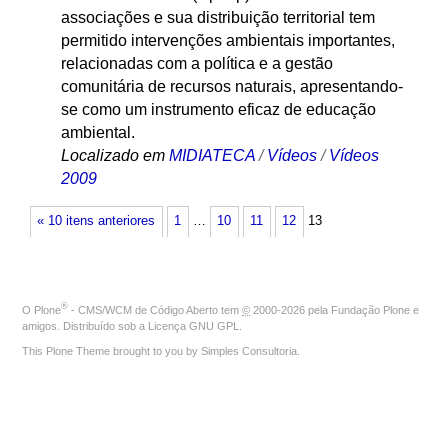
associações e sua distribuição territorial tem
permitido intervenções ambientais importantes,
relacionadas com a política e a gestão
comunitária de recursos naturais, apresentando-
se como um instrumento eficaz de educação
ambiental.
Localizado em
MIDIATECA
/
Vídeos
/
Vídeos
2009
« 10 itens anteriores
1
…
10
11
12
13
®
O
Plone
- CMS/WCM de Código Aberto
tem
©
2000-2026 pela
Fundação Plone
e
amigos. Distribuído sob a
Licença GNU GPL
.
This Plone Theme brought to you by
Simples Consultoria
.