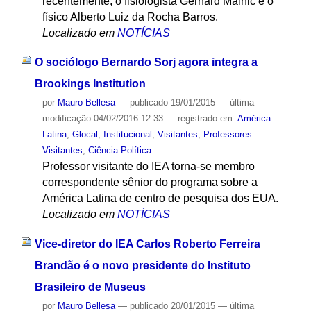
recentemente, o fisiologista Gerhard Malnic e o
físico Alberto Luiz da Rocha Barros.
Localizado em
NOTÍCIAS
O sociólogo Bernardo Sorj agora integra a
Brookings Institution
por
Mauro Bellesa
—
publicado
19/01/2015
—
última
modificação
04/02/2016 12:33
— registrado em:
América
Latina
,
Glocal
,
Institucional
,
Visitantes
,
Professores
Visitantes
,
Ciência Política
Professor visitante do IEA torna-se membro
correspondente sênior do programa sobre a
América Latina de centro de pesquisa dos EUA.
Localizado em
NOTÍCIAS
Vice-diretor do IEA Carlos Roberto Ferreira
Brandão é o novo presidente do Instituto
Brasileiro de Museus
por
Mauro Bellesa
—
publicado
20/01/2015
—
última