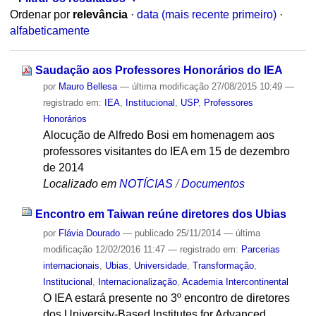
Ordenar por
relevância
·
data (mais recente primeiro)
·
alfabeticamente
Saudação aos Professores Honorários do IEA
por
Mauro Bellesa
—
última modificação
27/08/2015 10:49
—
registrado em:
IEA
,
Institucional
,
USP
,
Professores
Honorários
Alocução de Alfredo Bosi em homenagem aos
professores visitantes do IEA em 15 de dezembro
de 2014
Localizado em
NOTÍCIAS
/
Documentos
Encontro em Taiwan reúne diretores dos Ubias
por
Flávia Dourado
—
publicado
25/11/2014
—
última
modificação
12/02/2016 11:47
— registrado em:
Parcerias
internacionais
,
Ubias
,
Universidade
,
Transformação
,
Institucional
,
Internacionalização
,
Academia Intercontinental
O IEA estará presente no 3º encontro de diretores
dos University-Based Institutes for Advanced