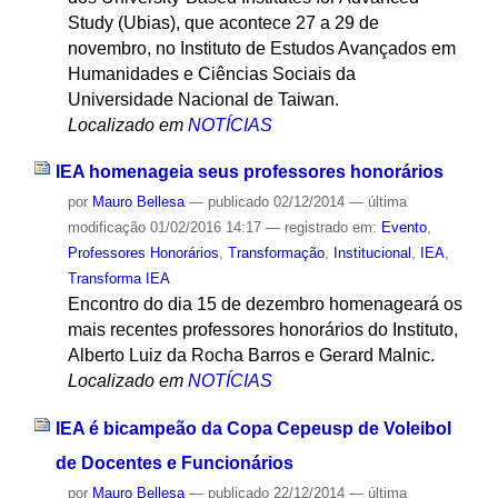
Study (Ubias), que acontece 27 a 29 de
novembro, no Instituto de Estudos Avançados em
Humanidades e Ciências Sociais da
Universidade Nacional de Taiwan.
Localizado em
NOTÍCIAS
IEA homenageia seus professores honorários
por
Mauro Bellesa
—
publicado
02/12/2014
—
última
modificação
01/02/2016 14:17
— registrado em:
Evento
,
Professores Honorários
,
Transformação
,
Institucional
,
IEA
,
Transforma IEA
Encontro do dia 15 de dezembro homenageará os
mais recentes professores honorários do Instituto,
Alberto Luiz da Rocha Barros e Gerard Malnic.
Localizado em
NOTÍCIAS
IEA é bicampeão da Copa Cepeusp de Voleibol
de Docentes e Funcionários
por
Mauro Bellesa
—
publicado
22/12/2014
—
última