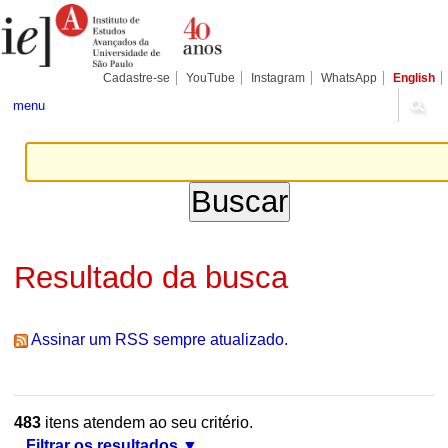
Ir
Ferramentas
Seções
para
Pessoais
o
conteúdo.
|
Cadastre-se
YouTube
Instagram
WhatsApp
English
Ir
para
menu
a
navegação
Resultado da busca
Assinar um RSS sempre atualizado.
483
itens atendem ao seu critério.
Filtrar os resultados