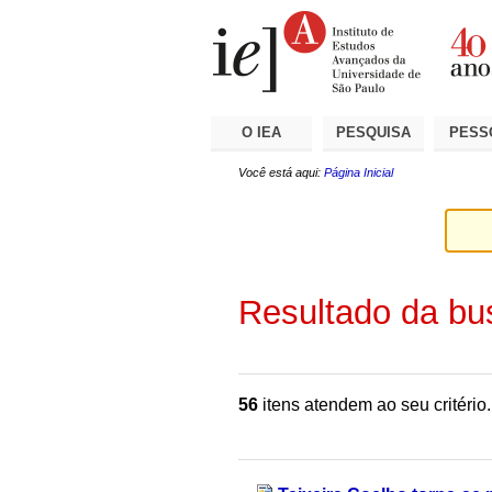
Ir
Ferramentas
Seções
para
Pessoais
o
conteúdo.
|
Ir
para
a
O IEA
PESQUISA
PESS
navegação
Você está aqui:
Página Inicial
Resultado da bu
56
itens atendem ao seu critério.