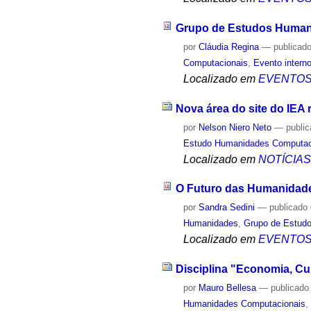
Grupo de Estudos Human
por
Cláudia Regina
—
publicad
Computacionais
,
Evento intern
Localizado em
EVENTO
Nova área do site do IEA
por
Nelson Niero Neto
—
publi
Estudo Humanidades Computac
Localizado em
NOTÍCIA
O Futuro das Humanidades
por
Sandra Sedini
—
publicado
Humanidades
,
Grupo de Estud
Localizado em
EVENTO
Disciplina "Economia, Cul
por
Mauro Bellesa
—
publicado
Humanidades Computacionais