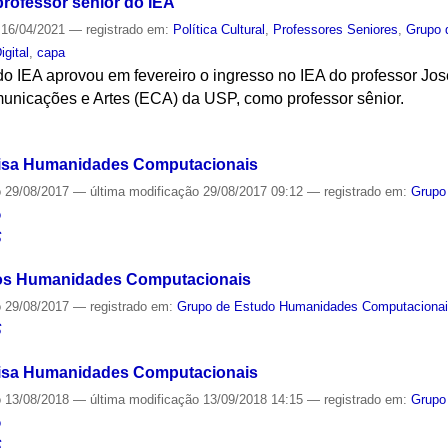
professor sênior do IEA
16/04/2021
— registrado em:
Política Cultural
,
Professores Seniores
,
Grupo 
igital
,
capa
o IEA aprovou em fevereiro o ingresso no IEA do professor Jos
unicações e Artes (ECA) da USP, como professor sênior.
S
isa Humanidades Computacionais
o
29/08/2017
—
última modificação
29/08/2017 09:12
— registrado em:
Grupo
o
S
os Humanidades Computacionais
o
29/08/2017
— registrado em:
Grupo de Estudo Humanidades Computaciona
S
isa Humanidades Computacionais
o
13/08/2018
—
última modificação
13/09/2018 14:15
— registrado em:
Grupo
o
S