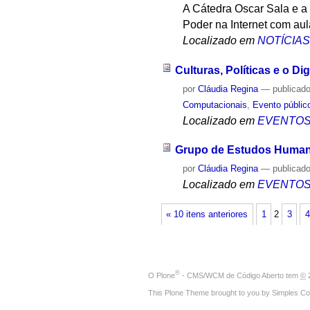
A Cátedra Oscar Sala e a
Poder na Internet com aul
Localizado em
NOTÍCIA
Culturas, Políticas e o Di
por
Cláudia Regina
—
publicad
Computacionais
,
Evento públic
Localizado em
EVENTO
Grupo de Estudos Human
por
Cláudia Regina
—
publicad
Localizado em
EVENTO
« 10 itens anteriores
1
2
3
4
®
O
Plone
- CMS/WCM de Código Aberto
tem
©
2
This Plone Theme brought to you by
Simples Co