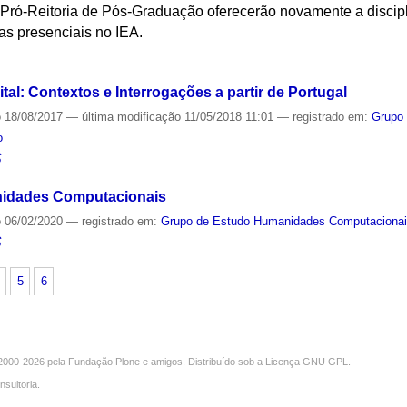
 Pró-Reitoria de Pós-Graduação oferecerão novamente a discip
as presenciais no IEA.
S
gital: Contextos e Interrogações a partir de Portugal
o
18/08/2017
—
última modificação
11/05/2018 11:01
— registrado em:
Grupo
o
S
idades Computacionais
o
06/02/2020
— registrado em:
Grupo de Estudo Humanidades Computaciona
S
5
6
000-2026 pela
Fundação Plone
e amigos. Distribuído sob a
Licença GNU GPL
.
nsultoria
.