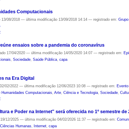
idades Computacionais
o
13/08/2018
—
última modificação
13/09/2018 14:14
— registrado em:
Grupo
o
S
 reúne ensaios sobre a pandemia do coronavírus
cado
17/04/2020
—
última modificação
14/05/2020 14:07
— registrado em:
Ep
ionais
,
Sociedade
,
Saúde Pública
,
capa
S
 na Era Digital
02/02/2022
—
última modificação
12/06/2023 10:08
— registrado em:
Evento
o Humanidades Computacionais
,
Arte
,
Ciência e Tecnologia
,
Sociedade
,
Cultu
S
tura e Poder na Internet" será oferecida no 1º semestre de
19/12/2025
—
última modificação
04/02/2026 11:37
— registrado em:
Comun
,
Ciências Humanas
,
Internet
,
capa