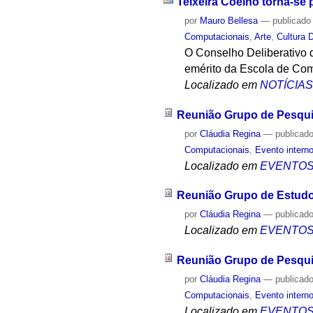
Teixeira Coelho torna-se 
por
Mauro Bellesa
—
publicado
Computacionais
,
Arte
,
Cultura D
O Conselho Deliberativo d
emérito da Escola de Com
Localizado em
NOTÍCIA
Reunião Grupo de Pesqu
por
Cláudia Regina
—
publicad
Computacionais
,
Evento intern
Localizado em
EVENTO
Reunião Grupo de Estud
por
Cláudia Regina
—
publicad
Localizado em
EVENTO
Reunião Grupo de Pesqu
por
Cláudia Regina
—
publicad
Computacionais
,
Evento intern
Localizado em
EVENTO