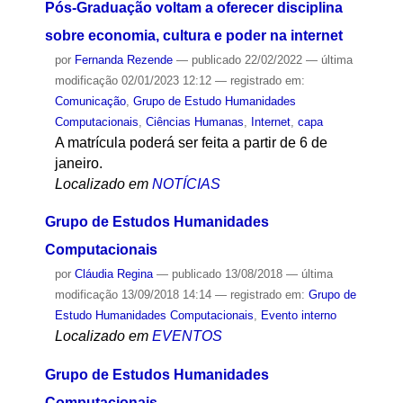
Em 2023, Cátedra Oscar Sala e Pró-Reitoria de
Pós-Graduação voltam a oferecer disciplina
sobre economia, cultura e poder na internet
por
Fernanda Rezende
—
publicado
22/02/2022
—
última
modificação
02/01/2023 12:12
— registrado em:
Comunicação
,
Grupo de Estudo Humanidades
Computacionais
,
Ciências Humanas
,
Internet
,
capa
A matrícula poderá ser feita a partir de 6 de
janeiro.
Localizado em
NOTÍCIAS
Grupo de Estudos Humanidades
Computacionais
por
Cláudia Regina
—
publicado
13/08/2018
—
última
modificação
13/09/2018 14:14
— registrado em:
Grupo de
Estudo Humanidades Computacionais
,
Evento interno
Localizado em
EVENTOS