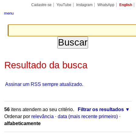
Ir
Ferramentas
Seções
para
Pessoais
o
conteúdo.
|
Cadastre-se
YouTube
Instagram
WhatsApp
English
Ir
para
menu
a
navegação
Resultado da busca
Assinar um RSS sempre atualizado.
56
itens atendem ao seu critério.
Filtrar os resultados
Ordenar por
relevância
·
data (mais recente primeiro)
·