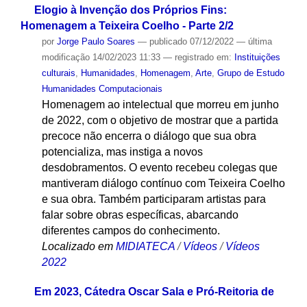
alfabeticamente
Elogio à Invenção dos Próprios Fins:
Homenagem a Teixeira Coelho - Parte 2/2
por
Jorge Paulo Soares
—
publicado
07/12/2022
—
última
modificação
14/02/2023 11:33
— registrado em:
Instituições
culturais
,
Humanidades
,
Homenagem
,
Arte
,
Grupo de Estudo
Humanidades Computacionais
Homenagem ao intelectual que morreu em junho
de 2022, com o objetivo de mostrar que a partida
precoce não encerra o diálogo que sua obra
potencializa, mas instiga a novos
desdobramentos. O evento recebeu colegas que
mantiveram diálogo contínuo com Teixeira Coelho
e sua obra. Também participaram artistas para
falar sobre obras específicas, abarcando
diferentes campos do conhecimento.
Localizado em
MIDIATECA
/
Vídeos
/
Vídeos
2022