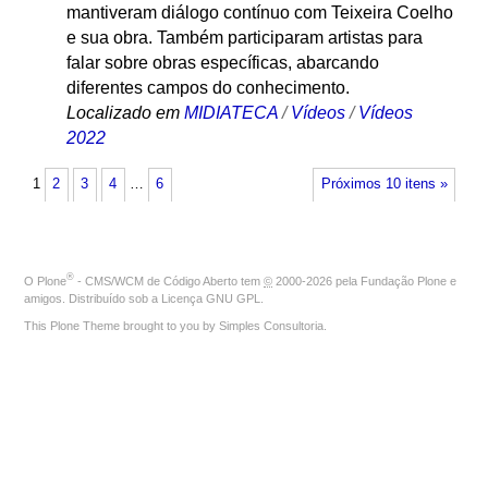
mantiveram diálogo contínuo com Teixeira Coelho
e sua obra. Também participaram artistas para
falar sobre obras específicas, abarcando
diferentes campos do conhecimento.
Localizado em
MIDIATECA
/
Vídeos
/
Vídeos
2022
1
2
3
4
…
6
Próximos 10 itens »
®
O
Plone
- CMS/WCM de Código Aberto
tem
©
2000-2026 pela
Fundação Plone
e
amigos. Distribuído sob a
Licença GNU GPL
.
This Plone Theme brought to you by
Simples Consultoria
.