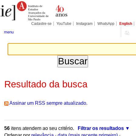
Ir
Ferramentas
Seções
para
Pessoais
o
conteúdo.
|
Cadastre-se
YouTube
Instagram
WhatsApp
English
Ir
para
menu
a
navegação
Resultado da busca
Assinar um RSS sempre atualizado.
56
itens atendem ao seu critério.
Filtrar os resultados
Ordenar por
relevância
·
data (mais recente primeiro)
·