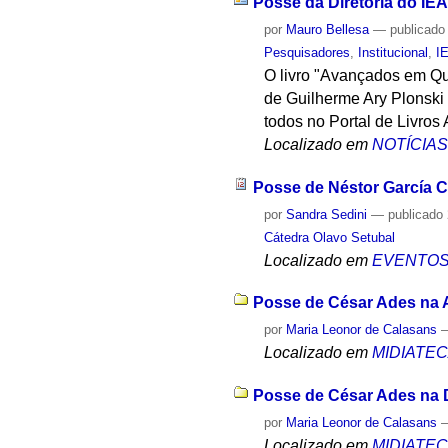
Posse da Diretoria do IEA
por
Mauro Bellesa
—
publicado
Pesquisadores
,
Institucional
,
I
O livro "Avançados em Quê
de Guilherme Ary Plonski 
todos no Portal de Livros
Localizado em
NOTÍCIA
Posse de Néstor García Ca
por
Sandra Sedini
—
publicado
Cátedra Olavo Setubal
Localizado em
EVENTO
Posse de César Ades na A
por
Maria Leonor de Calasans
Localizado em
MIDIATE
Posse de César Ades na Di
por
Maria Leonor de Calasans
Localizado em
MIDIATE