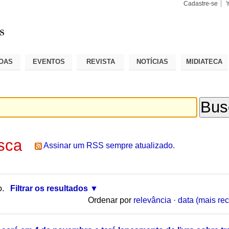
Cadastre-se
Busca
Busca
Avançad
OAS
EVENTOS
REVISTA
NOTÍCIAS
MIDIATECA
sca
Assinar um RSS sempre atualizado.
o.
Filtrar os resultados
Ordenar por
relevância
·
data (mais rec