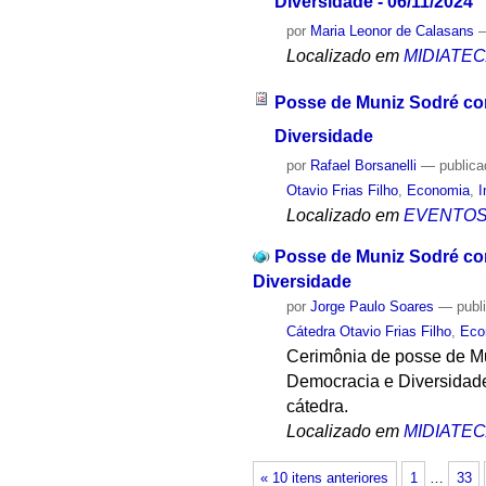
Diversidade - 06/11/2024
por
Maria Leonor de Calasans
Localizado em
MIDIATE
Posse de Muniz Sodré com
Diversidade
por
Rafael Borsanelli
—
public
Otavio Frias Filho
,
Economia
,
I
Localizado em
EVENTO
Posse de Muniz Sodré com
Diversidade
por
Jorge Paulo Soares
—
publ
Cátedra Otavio Frias Filho
,
Eco
Cerimônia de posse de Mu
Democracia e Diversidade.
cátedra.
Localizado em
MIDIATE
« 10 itens anteriores
1
…
33