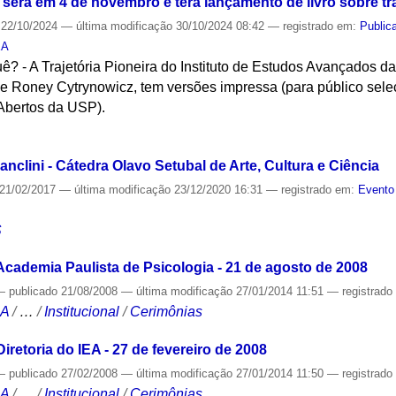
 será em 4 de novembro e terá lançamento de livro sobre traj
22/10/2024
—
última modificação
30/10/2024 08:42
— registrado em:
Public
EA
? - A Trajetória Pioneira do Instituto de Estudos Avançados d
e Roney Cytrynowicz, tem versões impressa (para público seleci
 Abertos da USP).
S
nclini - Cátedra Olavo Setubal de Arte, Cultura e Ciência
21/02/2017
—
última modificação
23/12/2020 16:31
— registrado em:
Evento
S
cademia Paulista de Psicologia - 21 de agosto de 2008
—
publicado
21/08/2008
—
última modificação
27/01/2014 11:51
— registrad
CA
/
…
/
Institucional
/
Cerimônias
retoria do IEA - 27 de fevereiro de 2008
—
publicado
27/02/2008
—
última modificação
27/01/2014 11:50
— registrad
CA
/
…
/
Institucional
/
Cerimônias