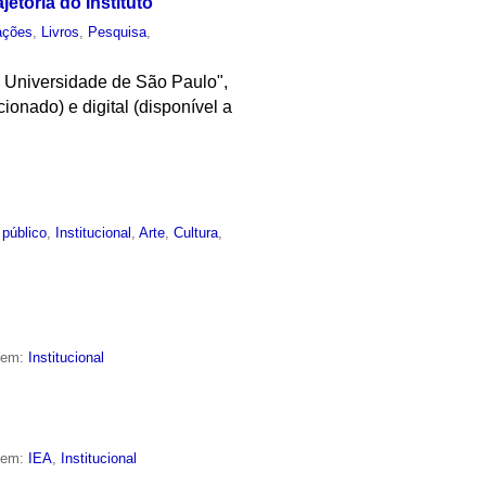
etória do Instituto
ações
,
Livros
,
Pesquisa
,
a Universidade de São Paulo",
onado) e digital (disponível a
 público
,
Institucional
,
Arte
,
Cultura
,
o em:
Institucional
o em:
IEA
,
Institucional