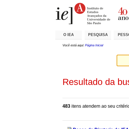
Ir
Ferramentas
Seções
para
Pessoais
o
conteúdo.
|
Ir
para
a
O IEA
PESQUISA
PESS
navegação
Você está aqui:
Página Inicial
Resultado da bu
483
itens atendem ao seu critéri