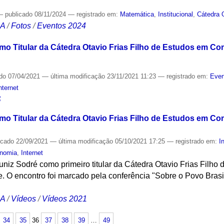
—
publicado
08/11/2024
— registrado em:
Matemática
,
Institucional
,
Cátedra O
CA
/
Fotos
/
Eventos 2024
o Titular da Cátedra Otavio Frias Filho de Estudos em C
ado
07/04/2021
—
última modificação
23/11/2021 11:23
— registrado em:
Even
nternet
S
o Titular da Cátedra Otavio Frias Filho de Estudos em C
icado
22/09/2021
—
última modificação
05/10/2021 17:25
— registrado em:
I
nomia
,
Internet
niz Sodré como primeiro titular da Cátedra Otavio Frias Filh
 O encontro foi marcado pela conferência "Sobre o Povo Brasil
CA
/
Vídeos
/
Vídeos 2021
34
35
36
37
38
39
…
49