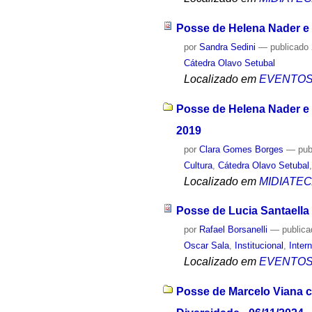
Posse de Helena Nader e P
por
Sandra Sedini
—
publicado
Cátedra Olavo Setubal
Localizado em
EVENTO
Posse de Helena Nader e P
2019
por
Clara Gomes Borges
—
pub
Cultura
,
Cátedra Olavo Setubal
Localizado em
MIDIATE
Posse de Lucia Santaella 
por
Rafael Borsanelli
—
public
Oscar Sala
,
Institucional
,
Inter
Localizado em
EVENTO
Posse de Marcelo Viana c