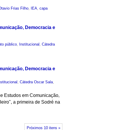
tavio Frias Filho
,
IEA
,
capa
omunicação, Democracia e
to público
,
Institucional
,
Cátedra
omunicação, Democracia e
nstitucional
,
Cátedra Oscar Sala
,
o de Estudos em Comunicação,
eiro", a primeira de Sodré na
Próximos 10 itens »