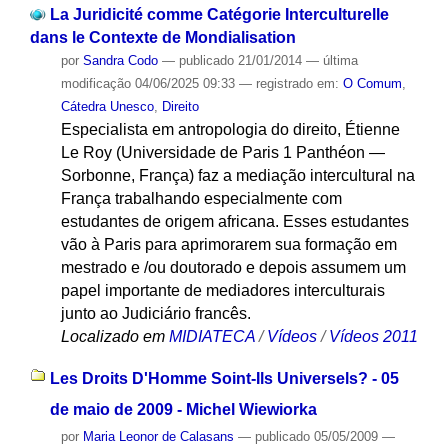
La Juridicité comme Catégorie Interculturelle
dans le Contexte de Mondialisation
por
Sandra Codo
—
publicado
21/01/2014
—
última
modificação
04/06/2025 09:33
— registrado em:
O Comum
,
Cátedra Unesco
,
Direito
Especialista em antropologia do direito, Étienne
Le Roy (Universidade de Paris 1 Panthéon —
Sorbonne, França) faz a mediação intercultural na
França trabalhando especialmente com
estudantes de origem africana. Esses estudantes
vão à Paris para aprimorarem sua formação em
mestrado e /ou doutorado e depois assumem um
papel importante de mediadores interculturais
junto ao Judiciário francês.
Localizado em
MIDIATECA
/
Vídeos
/
Vídeos 2011
Les Droits D'Homme Soint-Ils Universels? - 05
de maio de 2009 - Michel Wiewiorka
por
Maria Leonor de Calasans
—
publicado
05/05/2009
—