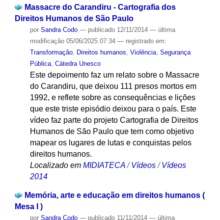
Massacre do Carandiru - Cartografia dos
Direitos Humanos de São Paulo
por
Sandra Codo
—
publicado
12/11/2014
—
última
modificação
05/06/2025 07:34
— registrado em:
Transformação
,
Direitos humanos
,
Violência
,
Segurança
Pública
,
Cátedra Unesco
Este depoimento faz um relato sobre o Massacre
do Carandiru, que deixou 111 presos mortos em
1992, e reflete sobre as consequências e lições
que este triste episódio deixou para o país. Este
vídeo faz parte do projeto Cartografia de Direitos
Humanos de São Paulo que tem como objetivo
mapear os lugares de lutas e conquistas pelos
direitos humanos.
Localizado em
MIDIATECA
/
Vídeos
/
Vídeos
2014
Memória, arte e educação em direitos humanos (
Mesa I )
por
Sandra Codo
—
publicado
11/11/2014
—
última