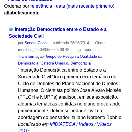
Ordenar por
relevância
·
data (mais recente primeiro)
·
alfabeticamente
Interação Democrática entre o Estado e a
Sociedade Civil
por
Sandra Codo
—
publicado
28/03/2014
—
última
modificação
04/06/2025 08:43
— registrado em:
Transformação
,
Grupo de Pesquisa Qualidade da
Democracia
,
Cátedra Unesco
,
Democracia
“Interação Democrática entre o Estado e a
Sociedade Civil” foi o primeiro eixo temático do
Ciclo de Debates do Plano Nacional de Direitos
Humanos. O cientista político José Álvaro Moisés
(FFLCH e NUPPs) analisou, em sua exposição,
algumas temáticas contidas no plano procurando,
primeiramente, definir sociedade civil na
abordagem do pensador italiano Norberto Bobbio.
Localizado em
MIDIATECA
/
Vídeos
/
Vídeos
2010