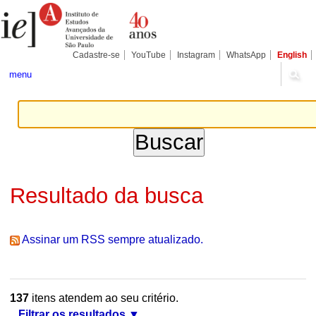
Ir
Ferramentas
Seções
para
Pessoais
o
conteúdo.
|
Cadastre-se
YouTube
Instagram
WhatsApp
English
Ir
para
menu
a
navegação
Resultado da busca
Assinar um RSS sempre atualizado.
137
itens atendem ao seu critério.
Filtrar os resultados