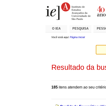
Ir
Ferramentas
Seções
para
Pessoais
o
conteúdo.
|
Ir
para
a
O IEA
PESQUISA
PESS
navegação
Você está aqui:
Página Inicial
Resultado da bu
185
itens atendem ao seu critéri