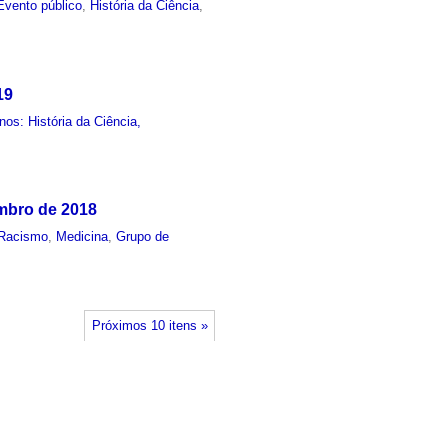
Evento público
,
História da Ciência
,
19
os: História da Ciência,
mbro de 2018
Racismo
,
Medicina
,
Grupo de
Próximos 10 itens »