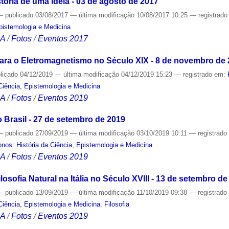
tória de uma Ideia - 03 de agosto de 2017
—
publicado
03/08/2017
—
última modificação
10/08/2017 10:25
— registrad
Epistemologia e Medicina
CA
/
Fotos
/
Eventos 2017
ra o Eletromagnetismo no Século XIX - 8 de novembro de 
licado
04/12/2019
—
última modificação
04/12/2019 15:23
— registrado em:
Ciência, Epistemologia e Medicina
CA
/
Fotos
/
Eventos 2019
 Brasil - 27 de setembro de 2019
—
publicado
27/09/2019
—
última modificação
03/10/2019 10:11
— registrad
nos: História da Ciência, Epistemologia e Medicina
CA
/
Fotos
/
Eventos 2019
losofia Natural na Itália no Século XVIII - 13 de setembro de
—
publicado
13/09/2019
—
última modificação
11/10/2019 09:38
— registrad
Ciência, Epistemologia e Medicina
,
Filosofia
CA
/
Fotos
/
Eventos 2019