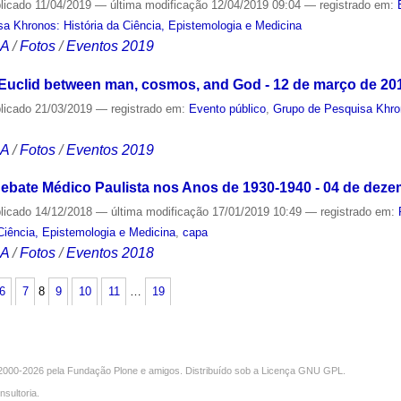
licado
11/04/2019
—
última modificação
12/04/2019 09:04
— registrado em:
a Khronos: História da Ciência, Epistemologia e Medicina
CA
/
Fotos
/
Eventos 2019
 Euclid between man, cosmos, and God - 12 de março de 20
licado
21/03/2019
— registrado em:
Evento público
,
Grupo de Pesquisa Khron
CA
/
Fotos
/
Eventos 2019
ebate Médico Paulista nos Anos de 1930-1940 - 04 de deze
licado
14/12/2018
—
última modificação
17/01/2019 10:49
— registrado em:
Ciência, Epistemologia e Medicina
,
capa
CA
/
Fotos
/
Eventos 2018
6
7
8
9
10
11
…
19
000-2026 pela
Fundação Plone
e amigos. Distribuído sob a
Licença GNU GPL
.
nsultoria
.