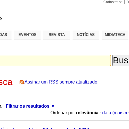
Cadastre-se
Busca
Busca
Avançad
OAS
EVENTOS
REVISTA
NOTÍCIAS
MIDIATECA
sca
Assinar um RSS sempre atualizado.
o.
Filtrar os resultados
Ordenar por
relevância
·
data (mais re