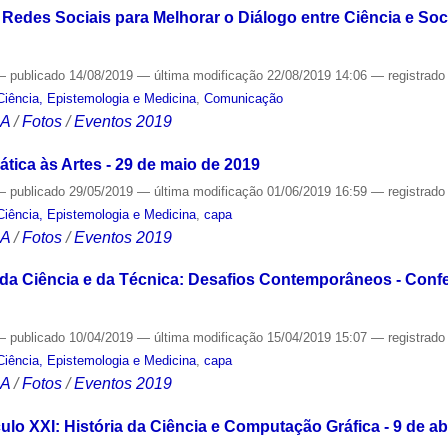
 Redes Sociais para Melhorar o Diálogo entre Ciência e Soc
—
publicado
14/08/2019
—
última modificação
22/08/2019 14:06
— registrad
Ciência, Epistemologia e Medicina
,
Comunicação
CA
/
Fotos
/
Eventos 2019
tica às Artes - 29 de maio de 2019
—
publicado
29/05/2019
—
última modificação
01/06/2019 16:59
— registrad
Ciência, Epistemologia e Medicina
,
capa
CA
/
Fotos
/
Eventos 2019
 da Ciência e da Técnica: Desafios Contemporâneos - Confer
—
publicado
10/04/2019
—
última modificação
15/04/2019 15:07
— registrad
Ciência, Epistemologia e Medicina
,
capa
CA
/
Fotos
/
Eventos 2019
lo XXI: História da Ciência e Computação Gráfica - 9 de ab