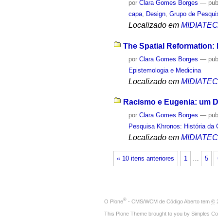
por
Clara Gomes Borges
—
pub
capa
,
Design
,
Grupo de Pesquis
Localizado em
MIDIATE
The Spatial Reformation:
por
Clara Gomes Borges
—
pub
Epistemologia e Medicina
Localizado em
MIDIATE
Racismo e Eugenia: um D
por
Clara Gomes Borges
—
pub
Pesquisa Khronos: História da 
Localizado em
MIDIATE
« 10 itens anteriores
1
…
5
®
O
Plone
- CMS/WCM de Código Aberto
tem
©
2
This Plone Theme brought to you by
Simples Co