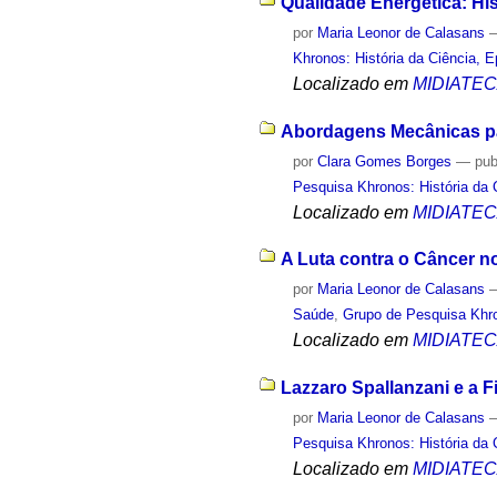
Qualidade Energética: His
por
Maria Leonor de Calasans
Khronos: História da Ciência, 
Localizado em
MIDIATE
Abordagens Mecânicas pa
por
Clara Gomes Borges
—
pub
Pesquisa Khronos: História da 
Localizado em
MIDIATE
A Luta contra o Câncer no
por
Maria Leonor de Calasans
Saúde
,
Grupo de Pesquisa Khro
Localizado em
MIDIATE
Lazzaro Spallanzani e a Fi
por
Maria Leonor de Calasans
Pesquisa Khronos: História da 
Localizado em
MIDIATE