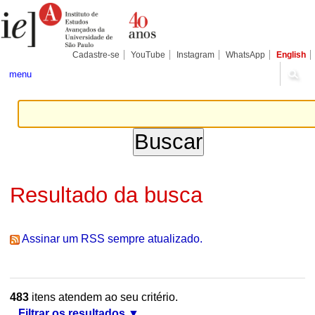
Ir
Ferramentas
Seções
para
Pessoais
o
conteúdo.
|
Cadastre-se
YouTube
Instagram
WhatsApp
English
Ir
para
menu
a
navegação
Resultado da busca
Assinar um RSS sempre atualizado.
483
itens atendem ao seu critério.
Filtrar os resultados