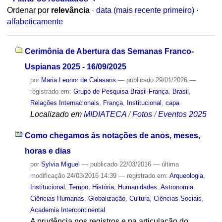
Ordenar por
relevância
·
data (mais recente primeiro)
·
alfabeticamente
Cerimônia de Abertura das Semanas Franco-
Uspianas 2025 - 16/09/2025
por
Maria Leonor de Calasans
—
publicado
29/01/2026
—
registrado em:
Grupo de Pesquisa Brasil-França
,
Brasil
,
Relações Internacionais
,
França
,
Institucional
,
capa
Localizado em
MIDIATECA
/
Fotos
/
Eventos 2025
Como chegamos às notações de anos, meses,
horas e dias
por
Sylvia Miguel
—
publicado
22/03/2016
—
última
modificação
24/03/2016 14:39
— registrado em:
Arqueologia
,
Institucional
,
Tempo
,
História
,
Humanidades
,
Astronomia
,
Ciências Humanas
,
Globalização
,
Cultura
,
Ciências Sociais
,
Academia Intercontinental
A prudência nos registros e na articulação do