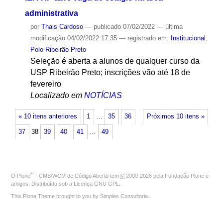
administrativa
por
Thais Cardoso
—
publicado
07/02/2022
—
última
modificação
04/02/2022 17:35
— registrado em:
Institucional
,
Polo Ribeirão Preto
Seleção é aberta a alunos de qualquer curso da
USP Ribeirão Preto; inscrições vão até 18 de
fevereiro
Localizado em
NOTÍCIAS
« 10 itens anteriores
1
…
35
36
Próximos 10 itens »
37
38
39
40
41
…
49
®
O
Plone
- CMS/WCM de Código Aberto
tem
©
2000-2026 pela
Fundação Plone
e
amigos. Distribuído sob a
Licença GNU GPL
.
This Plone Theme brought to you by
Simples Consultoria
.