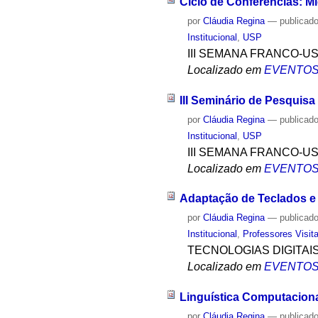
Ciclo de Conferências: M
por
Cláudia Regina
—
publicad
Institucional
,
USP
III SEMANA FRANCO-U
Localizado em
EVENTO
III Seminário de Pesquisa
por
Cláudia Regina
—
publicad
Institucional
,
USP
III SEMANA FRANCO-U
Localizado em
EVENTO
Adaptação de Teclados e 
por
Cláudia Regina
—
publicad
Institucional
,
Professores Visit
TECNOLOGIAS DIGITAI
Localizado em
EVENTO
Linguística Computaciona
por
Cláudia Regina
—
publicad