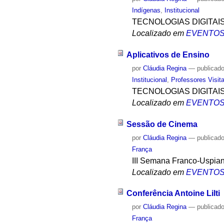
Indígenas
,
Institucional
TECNOLOGIAS DIGITAI
Localizado em
EVENTO
Aplicativos de Ensino
por
Cláudia Regina
—
publicad
Institucional
,
Professores Visit
TECNOLOGIAS DIGITAI
Localizado em
EVENTO
Sessão de Cinema
por
Cláudia Regina
—
publicad
França
III Semana Franco-Uspia
Localizado em
EVENTO
Conferência Antoine Lilti
por
Cláudia Regina
—
publicad
França