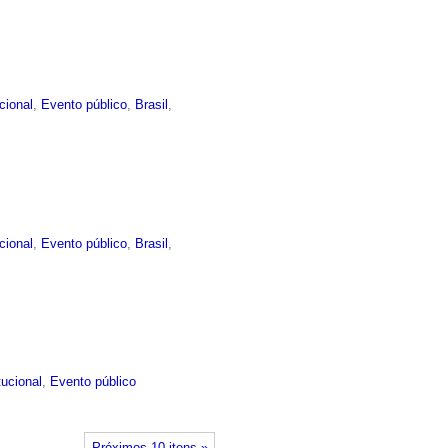
ucional
,
Evento público
,
Brasil
,
ucional
,
Evento público
,
Brasil
,
tucional
,
Evento público
Próximos 10 itens »