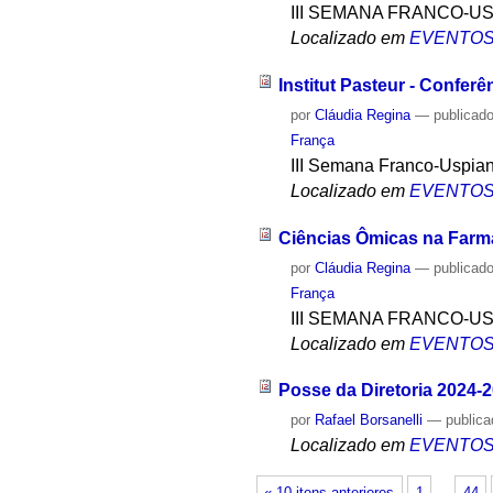
III SEMANA FRANCO-U
Localizado em
EVENTO
Institut Pasteur - Conferê
por
Cláudia Regina
—
publicad
França
III Semana Franco-Uspia
Localizado em
EVENTO
Ciências Ômicas na Farm
por
Cláudia Regina
—
publicad
França
III SEMANA FRANCO-U
Localizado em
EVENTO
Posse da Diretoria 2024-
por
Rafael Borsanelli
—
public
Localizado em
EVENTO
« 10 itens anteriores
1
…
44