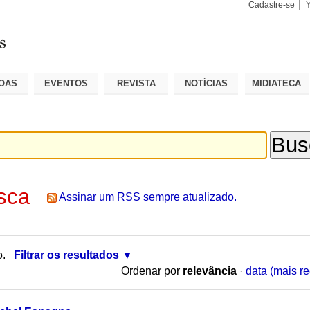
Cadastre-se
Busca
Busca
Avançad
OAS
EVENTOS
REVISTA
NOTÍCIAS
MIDIATECA
sca
Assinar um RSS sempre atualizado.
o.
Filtrar os resultados
Ordenar por
relevância
·
data (mais re