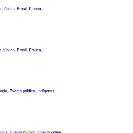
o público
,
Brasil
,
França
,
o público
,
Brasil
,
França
,
ogia
,
Evento público
,
Indígenas
,
logia
,
Evento público
,
Evento online
,