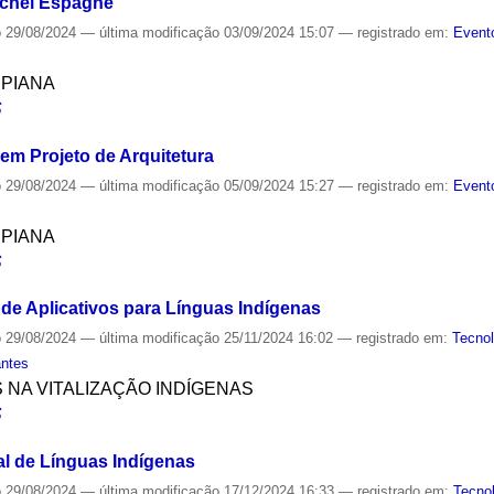
ichel Espagne
o
29/08/2024
—
última modificação
03/09/2024 15:07
— registrado em:
Event
SPIANA
S
 em Projeto de Arquitetura
o
29/08/2024
—
última modificação
05/09/2024 15:27
— registrado em:
Event
SPIANA
S
de Aplicativos para Línguas Indígenas
o
29/08/2024
—
última modificação
25/11/2024 16:02
— registrado em:
Tecnol
antes
S NA VITALIZAÇÃO INDÍGENAS
S
l de Línguas Indígenas
o
29/08/2024
—
última modificação
17/12/2024 16:33
— registrado em:
Tecno