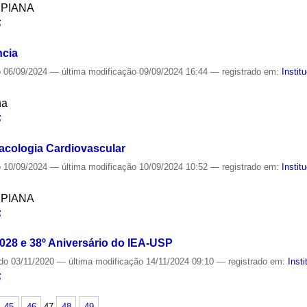
SPIANA
S
ncia
o
06/09/2024
—
última modificação
09/09/2024 16:44
— registrado em:
Instit
na
S
acologia Cardiovascular
o
10/09/2024
—
última modificação
10/09/2024 10:52
— registrado em:
Instit
SPIANA
S
2028 e 38º Aniversário do IEA-USP
ado
03/11/2020
—
última modificação
14/11/2024 09:10
— registrado em:
Insti
S
45
46
47
48
49