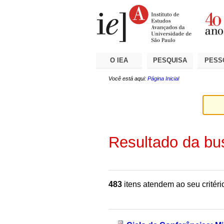
Ir
Ferramentas
Seções
para
Pessoais
o
conteúdo.
|
Ir
para
a
O IEA
PESQUISA
PESS
navegação
Você está aqui:
Página Inicial
Resultado da bu
483
itens atendem ao seu critéri