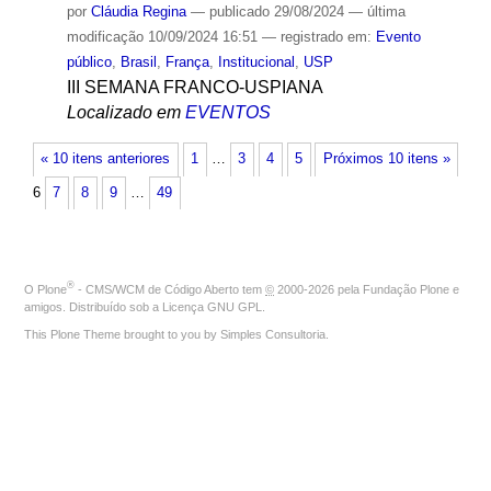
por
Cláudia Regina
—
publicado
29/08/2024
—
última
modificação
10/09/2024 16:51
— registrado em:
Evento
público
,
Brasil
,
França
,
Institucional
,
USP
III SEMANA FRANCO-USPIANA
Localizado em
EVENTOS
« 10 itens anteriores
1
…
3
4
5
Próximos 10 itens »
6
7
8
9
…
49
®
O
Plone
- CMS/WCM de Código Aberto
tem
©
2000-2026 pela
Fundação Plone
e
amigos. Distribuído sob a
Licença GNU GPL
.
This Plone Theme brought to you by
Simples Consultoria
.