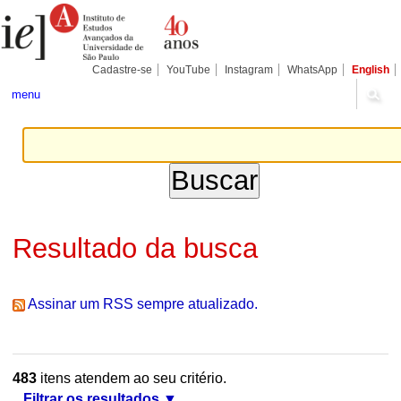
Ir
Ferramentas
Seções
para
Pessoais
o
conteúdo.
|
Cadastre-se
YouTube
Instagram
WhatsApp
English
Ir
para
menu
a
navegação
Resultado da busca
Assinar um RSS sempre atualizado.
483
itens atendem ao seu critério.
Filtrar os resultados