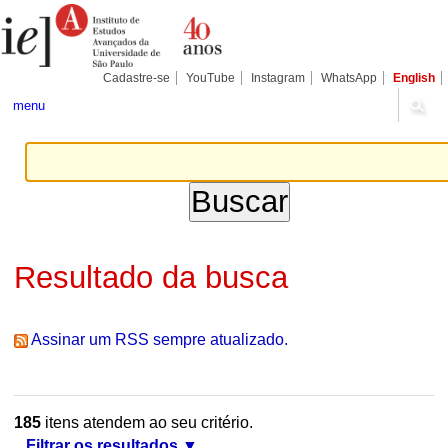
Ir
Ferramentas
Seções
para
Pessoais
o
conteúdo.
|
Cadastre-se
YouTube
Instagram
WhatsApp
English
Ir
para
menu
a
navegação
Resultado da busca
Assinar um RSS sempre atualizado.
185
itens atendem ao seu critério.
Filtrar os resultados