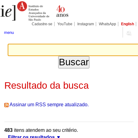
Ir
Ferramentas
Seções
para
Pessoais
o
conteúdo.
|
Cadastre-se
YouTube
Instagram
WhatsApp
English
Ir
para
menu
a
navegação
Resultado da busca
Assinar um RSS sempre atualizado.
483
itens atendem ao seu critério.
Filtrar os resultados