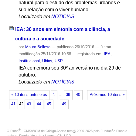
natural para o estudo dos problemas urbanos e
sua relação com o viver humano
Localizado em
NOTÍCIAS
IEA: 30 anos em sintonia com a ciência, a
cultura e a sociedade
por
Mauro Bellesa
—
publicado
26/10/2016
—
última
modificação
25/11/2016 10:58
— registrado em:
IEA
,
Institucional
,
Ubias
,
USP
IEA comemora seu 30º aniversário no dia 29 de
outubro.
Localizado em
NOTÍCIAS
« 10 itens anteriores
1
…
39
40
Próximos 10 itens »
41
42
43
44
45
…
49
®
O
Plone
- CMS/WCM de Código Aberto
tem
©
2000-2026 pela
Fundação Plone
e
amigos. Distribuído sob a
Licença GNU GPL
.