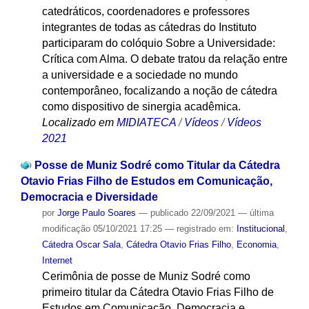
catedráticos, coordenadores e professores
integrantes de todas as cátedras do Instituto
participaram do colóquio Sobre a Universidade:
Crítica com Alma. O debate tratou da relação entre
a universidade e a sociedade no mundo
contemporâneo, focalizando a noção de cátedra
como dispositivo de sinergia acadêmica.
Localizado em
MIDIATECA
/
Vídeos
/
Vídeos
2021
Posse de Muniz Sodré como Titular da Cátedra
Otavio Frias Filho de Estudos em Comunicação,
Democracia e Diversidade
por
Jorge Paulo Soares
—
publicado
22/09/2021
—
última
modificação
05/10/2021 17:25
— registrado em:
Institucional
,
Cátedra Oscar Sala
,
Cátedra Otavio Frias Filho
,
Economia
,
Internet
Cerimônia de posse de Muniz Sodré como
primeiro titular da Cátedra Otavio Frias Filho de
Estudos em Comunicação, Democracia e