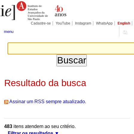
Ir
Ferramentas
Seções
para
Pessoais
o
conteúdo.
|
Cadastre-se
YouTube
Instagram
WhatsApp
English
Ir
para
menu
a
navegação
Resultado da busca
Assinar um RSS sempre atualizado.
483
itens atendem ao seu critério.
Filtrar os resultados