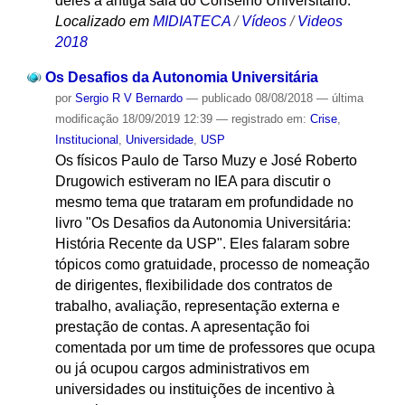
deles a antiga sala do Conselho Universitário.
Localizado em
MIDIATECA
/
Vídeos
/
Videos
2018
Os Desafios da Autonomia Universitária
por
Sergio R V Bernardo
—
publicado
08/08/2018
—
última
modificação
18/09/2019 12:39
— registrado em:
Crise
,
Institucional
,
Universidade
,
USP
Os físicos Paulo de Tarso Muzy e José Roberto
Drugowich estiveram no IEA para discutir o
mesmo tema que trataram em profundidade no
livro "Os Desafios da Autonomia Universitária:
História Recente da USP". Eles falaram sobre
tópicos como gratuidade, processo de nomeação
de dirigentes, flexibilidade dos contratos de
trabalho, avaliação, representação externa e
prestação de contas. A apresentação foi
comentada por um time de professores que ocupa
ou já ocupou cargos administrativos em
universidades ou instituições de incentivo à