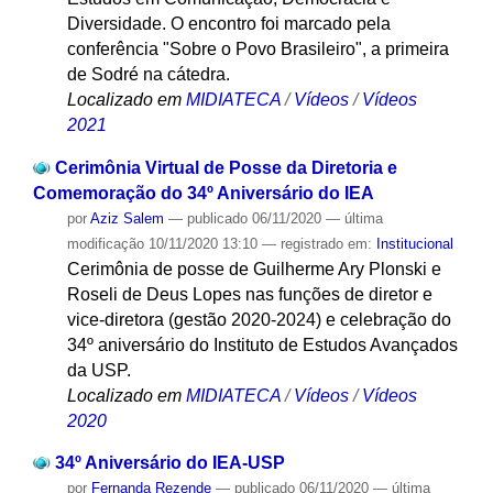
Diversidade. O encontro foi marcado pela
conferência "Sobre o Povo Brasileiro", a primeira
de Sodré na cátedra.
Localizado em
MIDIATECA
/
Vídeos
/
Vídeos
2021
Cerimônia Virtual de Posse da Diretoria e
Comemoração do 34º Aniversário do IEA
por
Aziz Salem
—
publicado
06/11/2020
—
última
modificação
10/11/2020 13:10
— registrado em:
Institucional
Cerimônia de posse de Guilherme Ary Plonski e
Roseli de Deus Lopes nas funções de diretor e
vice-diretora (gestão 2020-2024) e celebração do
34º aniversário do Instituto de Estudos Avançados
da USP.
Localizado em
MIDIATECA
/
Vídeos
/
Vídeos
2020
34º Aniversário do IEA-USP
por
Fernanda Rezende
—
publicado
06/11/2020
—
última