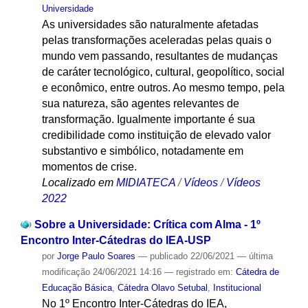
Universidade
As universidades são naturalmente afetadas
pelas transformações aceleradas pelas quais o
mundo vem passando, resultantes de mudanças
de caráter tecnológico, cultural, geopolítico, social
e econômico, entre outros. Ao mesmo tempo, pela
sua natureza, são agentes relevantes de
transformação. Igualmente importante é sua
credibilidade como instituição de elevado valor
substantivo e simbólico, notadamente em
momentos de crise.
Localizado em
MIDIATECA
/
Vídeos
/
Vídeos
2022
Sobre a Universidade: Crítica com Alma - 1º
Encontro Inter-Cátedras do IEA-USP
por
Jorge Paulo Soares
—
publicado
22/06/2021
—
última
modificação
24/06/2021 14:16
— registrado em:
Cátedra de
Educação Básica
,
Cátedra Olavo Setubal
,
Institucional
No 1º Encontro Inter-Cátedras do IEA,