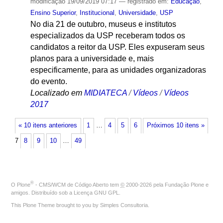
modificação
19/09/2019 07:17
— registrado em:
Educação
,
Ensino Superior
,
Institucional
,
Universidade
,
USP
No dia 21 de outubro, museus e institutos
especializados da USP receberam todos os
candidatos a reitor da USP. Eles expuseram seus
planos para a universidade e, mais
especificamente, para as unidades organizadoras
do evento.
Localizado em
MIDIATECA
/
Vídeos
/
Vídeos
2017
« 10 itens anteriores
1
…
4
5
6
Próximos 10 itens »
7
8
9
10
…
49
®
O
Plone
- CMS/WCM de Código Aberto
tem
©
2000-2026 pela
Fundação Plone
e
amigos. Distribuído sob a
Licença GNU GPL
.
This Plone Theme brought to you by
Simples Consultoria
.