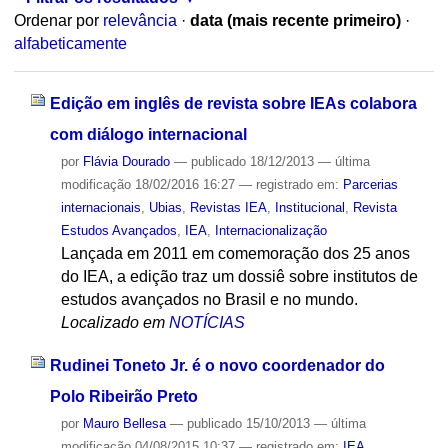
Ordenar por
relevância
·
data (mais recente primeiro)
·
alfabeticamente
Edição em inglês de revista sobre IEAs colabora
com diálogo internacional
por
Flávia Dourado
—
publicado
18/12/2013
—
última
modificação
18/02/2016 16:27
— registrado em:
Parcerias
internacionais
,
Ubias
,
Revistas IEA
,
Institucional
,
Revista
Estudos Avançados
,
IEA
,
Internacionalização
Lançada em 2011 em comemoração dos 25 anos
do IEA, a edição traz um dossiê sobre institutos de
estudos avançados no Brasil e no mundo.
Localizado em
NOTÍCIAS
Rudinei Toneto Jr. é o novo coordenador do
Polo Ribeirão Preto
por
Mauro Bellesa
—
publicado
15/10/2013
—
última
modificação
04/08/2015 10:37
— registrado em:
IEA
,