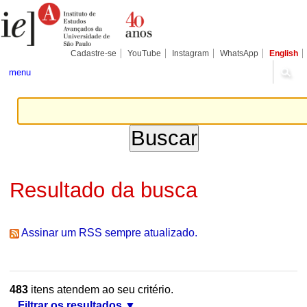
Ir
Ferramentas
Seções
para
Pessoais
o
conteúdo.
|
Cadastre-se
YouTube
Instagram
WhatsApp
English
Ir
para
menu
a
navegação
Resultado da busca
Assinar um RSS sempre atualizado.
483
itens atendem ao seu critério.
Filtrar os resultados