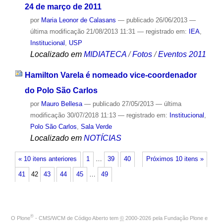
24 de março de 2011
por
Maria Leonor de Calasans
—
publicado
26/06/2013
—
última modificação
21/08/2013 11:31
— registrado em:
IEA
,
Institucional
,
USP
Localizado em
MIDIATECA
/
Fotos
/
Eventos 2011
Hamilton Varela é nomeado vice-coordenador
do Polo São Carlos
por
Mauro Bellesa
—
publicado
27/05/2013
—
última
modificação
30/07/2018 11:13
— registrado em:
Institucional
,
Polo São Carlos
,
Sala Verde
Localizado em
NOTÍCIAS
« 10 itens anteriores
1
…
39
40
Próximos 10 itens »
41
42
43
44
45
…
49
®
O
Plone
- CMS/WCM de Código Aberto
tem
©
2000-2026 pela
Fundação Plone
e