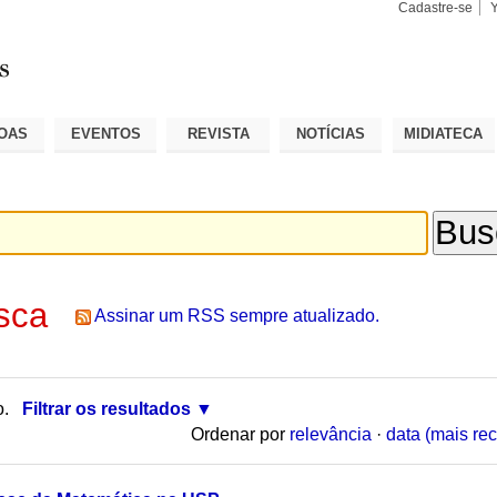
Cadastre-se
Busca
Busca
Avançad
OAS
EVENTOS
REVISTA
NOTÍCIAS
MIDIATECA
sca
Assinar um RSS sempre atualizado.
o.
Filtrar os resultados
Ordenar por
relevância
·
data (mais rec