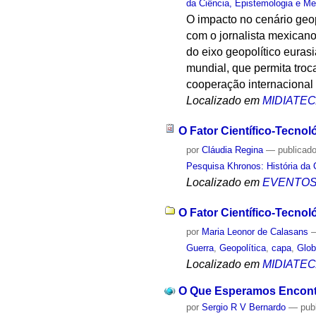
da Ciência, Epistemologia e Me
O impacto no cenário geo
com o jornalista mexicano
do eixo geopolítico euras
mundial, que permita troc
cooperação internacional
Localizado em
MIDIATE
O Fator Científico-Tecno
por
Cláudia Regina
—
publicad
Pesquisa Khronos: História da 
Localizado em
EVENTO
O Fator Científico-Tecno
por
Maria Leonor de Calasans
Guerra
,
Geopolítica
,
capa
,
Glob
Localizado em
MIDIATE
O Que Esperamos Encontr
por
Sergio R V Bernardo
—
pub