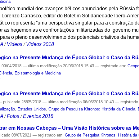
dicina
político mundial dos avanços bélicos anunciados pela Rússia 
 Lorenzo Carrasco, editor do Boletim Solidariedade Ibero-Amer
iático representa “uma perspectiva singular para a construção
ar as hegemonias e confrontações militarizadas do ‘governo mu
 para o pleno desenvolvimento dos potenciais criativos da hum
CA
/
Vídeos
/
Videos 2018
lógico na Presente Mudança de Época Global: o Caso da Rú
o
09/04/2018
—
última modificação
20/06/2018 15:43
— registrado em:
Geopol
Ciência, Epistemologia e Medicina
S
lógico na Presente Mudança de Época Global: o Caso da Rús
—
publicado
28/05/2018
—
última modificação
06/06/2018 10:40
— registrad
alização
,
Estados Unidos
,
Grupo de Pesquisa Khronos: História da Ciência, 
CA
/
Fotos
/
Eventos 2018
ar em Nossas Cabeças – Uma Visão Histórica sobre as Me
licado
08/07/2021
— registrado em:
Grupo de Pesquisa Khronos: História da 