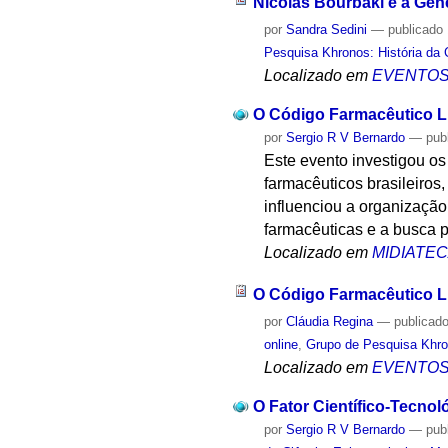
Nicolas Bourbaki e a Gê
por
Sandra Sedini
—
publicado
Pesquisa Khronos: História da 
Localizado em
EVENTO
O Código Farmacêutico Lu
por
Sergio R V Bernardo
—
pub
Este evento investigou os
farmacêuticos brasileiros
influenciou a organização
farmacêuticas e a busca p
Localizado em
MIDIATE
O Código Farmacêutico Lu
por
Cláudia Regina
—
publicad
online
,
Grupo de Pesquisa Khron
Localizado em
EVENTO
O Fator Científico-Tecno
por
Sergio R V Bernardo
—
pub