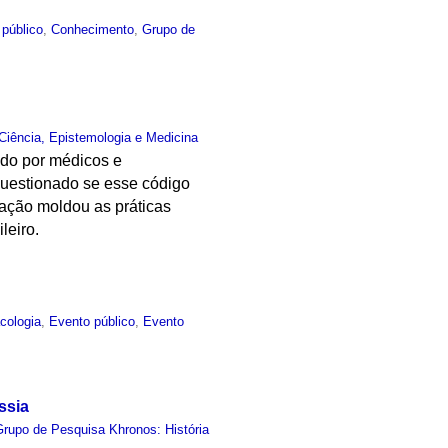
 público
,
Conhecimento
,
Grupo de
Ciência, Epistemologia e Medicina
ido por médicos e
 questionado se esse código
zação moldou as práticas
leiro.
cologia
,
Evento público
,
Evento
ssia
Grupo de Pesquisa Khronos: História