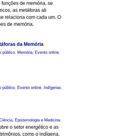
as funções de memória, se
icos, as metáforas ali
se relaciona com cada um. O
ções de memória.
táforas da Memória
o público
,
Memória
,
Evento online
,
o público
,
Evento online
,
Indígenas
,
Ciência, Epistemologia e Medicina
bre o setor energético e as
trimônios, como o indígena.