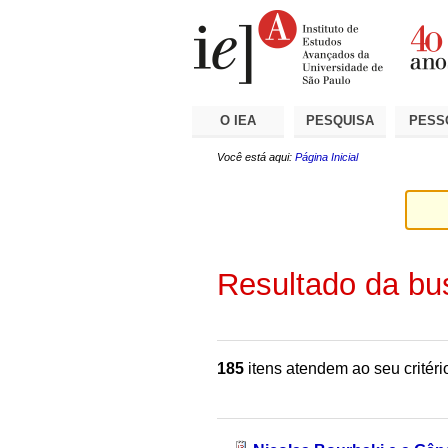
Ir
Ferramentas
Seções
para
Pessoais
o
conteúdo.
|
Ir
para
a
O IEA
PESQUISA
PESS
navegação
Você está aqui:
Página Inicial
Resultado da bu
185
itens atendem ao seu critéri