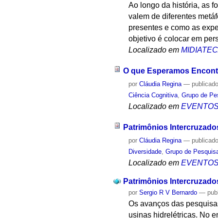
Ao longo da história, as 
valem de diferentes metáf
presentes e como as expe
objetivo é colocar em per
Localizado em
MIDIATE
O que Esperamos Encontr
por
Cláudia Regina
—
publicad
Ciência Cognitiva
,
Grupo de Pes
Localizado em
EVENTO
Patrimônios Intercruzados
por
Cláudia Regina
—
publicad
Diversidade
,
Grupo de Pesquisa
Localizado em
EVENTO
Patrimônios Intercruzados
por
Sergio R V Bernardo
—
pub
Os avanços das pesquisas 
usinas hidrelétricas. No