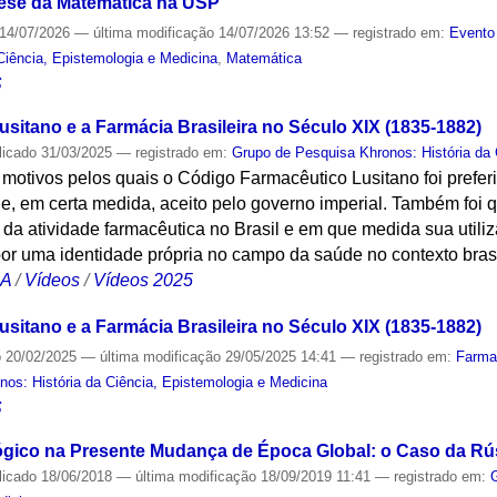
nese da Matemática na USP
14/07/2026
—
última modificação
14/07/2026 13:52
— registrado em:
Evento
Ciência, Epistemologia e Medicina
,
Matemática
S
sitano e a Farmácia Brasileira no Século XIX (1835-1882)
licado
31/03/2025
— registrado em:
Grupo de Pesquisa Khronos: História da 
 motivos pelos quais o Código Farmacêutico Lusitano foi prefer
, e, em certa medida, aceito pelo governo imperial. Também foi
 da atividade farmacêutica no Brasil e em que medida sua utili
or uma identidade própria no campo da saúde no contexto brasi
CA
/
Vídeos
/
Vídeos 2025
sitano e a Farmácia Brasileira no Século XIX (1835-1882)
o
20/02/2025
—
última modificação
29/05/2025 14:41
— registrado em:
Farma
os: História da Ciência, Epistemologia e Medicina
S
lógico na Presente Mudança de Época Global: o Caso da Rú
licado
18/06/2018
—
última modificação
18/09/2019 11:41
— registrado em: