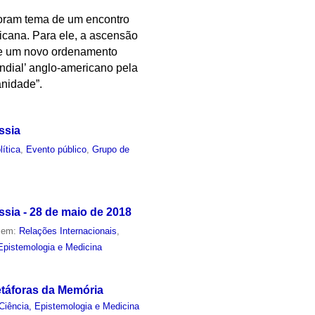
foram tema de um encontro
icana. Para ele, a ascensão
 de um novo ordenamento
ndial’ anglo-americano pela
anidade”.
ssia
ítica
,
Evento público
,
Grupo de
sia - 28 de maio de 2018
o em:
Relações Internacionais
,
Epistemologia e Medicina
táforas da Memória
Ciência, Epistemologia e Medicina