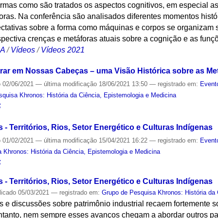
formas como são tratados os aspectos cognitivos, em especial 
oras. Na conferência são analisados diferentes momentos histór
ctativas sobre a forma como máquinas e corpos se organizam 
spectiva crenças e metáforas atuais sobre a cognição e as fun
CA
/
Vídeos
/
Vídeos 2021
ar em Nossas Cabeças – uma Visão Histórica sobre as Me
o
02/06/2021
—
última modificação
18/06/2021 13:50
— registrado em:
Event
quisa Khronos: História da Ciência, Epistemologia e Medicina
S
 - Territórios, Rios, Setor Energético e Culturas Indígenas
o
01/02/2021
—
última modificação
15/04/2021 16:22
— registrado em:
Event
 Khronos: História da Ciência, Epistemologia e Medicina
S
 - Territórios, Rios, Setor Energético e Culturas Indígenas
licado
05/03/2021
— registrado em:
Grupo de Pesquisa Khronos: História da 
e discussões sobre patrimônio industrial recaem fortemente so
 entanto, nem sempre esses avanços chegam a abordar outros pa