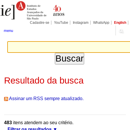
Ir
Ferramentas
Seções
para
Pessoais
o
conteúdo.
|
Cadastre-se
YouTube
Instagram
WhatsApp
English
Ir
para
menu
a
navegação
Resultado da busca
Assinar um RSS sempre atualizado.
483
itens atendem ao seu critério.
Filtrar os resultados