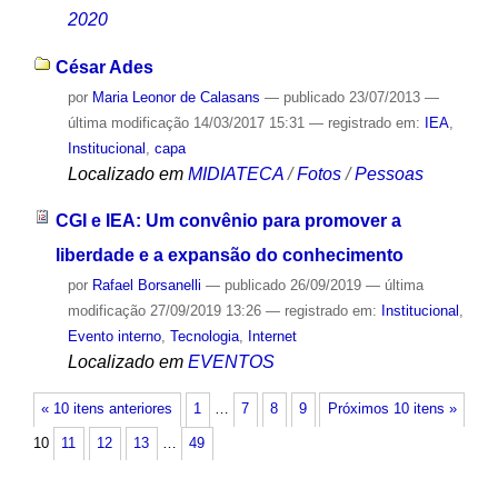
2020
César Ades
por
Maria Leonor de Calasans
—
publicado
23/07/2013
—
última modificação
14/03/2017 15:31
— registrado em:
IEA
,
Institucional
,
capa
Localizado em
MIDIATECA
/
Fotos
/
Pessoas
CGI e IEA: Um convênio para promover a
liberdade e a expansão do conhecimento
por
Rafael Borsanelli
—
publicado
26/09/2019
—
última
modificação
27/09/2019 13:26
— registrado em:
Institucional
,
Evento interno
,
Tecnologia
,
Internet
Localizado em
EVENTOS
« 10 itens anteriores
1
…
7
8
9
Próximos 10 itens »
10
11
12
13
…
49