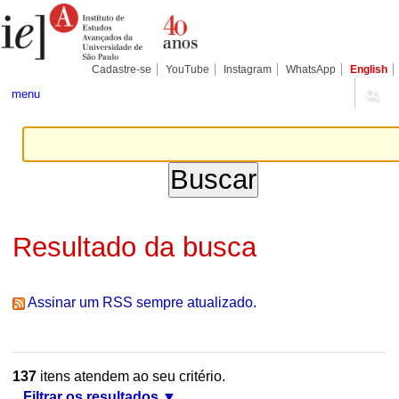
Ir
Ferramentas
Seções
para
Pessoais
o
conteúdo.
|
Cadastre-se
YouTube
Instagram
WhatsApp
English
Ir
para
menu
a
navegação
Resultado da busca
Assinar um RSS sempre atualizado.
137
itens atendem ao seu critério.
Filtrar os resultados