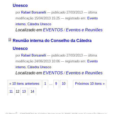
Unesco
por
Rafael Borsanelli
—
publicado
27/03/2013
—
última
modificação
15/04/2013 15:25
— registrado em:
Evento
interno
,
Cátedra Unesco
Localizado em
EVENTOS
/
Eventos e Reuniões
Reunião interna do Conselho da Cátedra
Unesco
por
Rafael Borsanelli
—
publicado
27/03/2013
—
última
modificação
24/06/2013 10:06
— registrado em:
Evento
interno
,
Cátedra Unesco
Localizado em
EVENTOS
/
Eventos e Reuniões
« 10 itens anteriores
1
…
9
10
Próximos 10 itens »
11
12
13
14
®