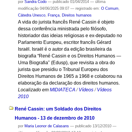
por
Sandra Codo
—
publicado
01/04/2014
—
última
modificação
04/06/2025 09:07
— registrado em:
O Comum
,
Cátedra Unesco
,
França
,
Direitos humanos
A vida do jurista francês René Cassin é objeto
dessa conferência ministrada pelo filósofo,
historiador das ideias religiosas e ex-deputado no
Parlamento Europeu, escritor francês Gérard
Israël. Israël é o autor da edição brasileira da
biografia “René Cassin e os Direitos Humanos —
Uma Biografia" (Edusp), que revisita a obra do
jurista que presidiu o Tribunal Europeu dos
Direitos Humanos de 1965 a 1968 e colaborou na
elaboração da declaração dos direitos humanos.
Localizado em
MIDIATECA
/
Vídeos
/
Vídeos
2010
René Cassin: um Soldado dos Direitos
Humanos - 13 de dezembro de 2010
por
Maria Leonor de Calasans
—
publicado
13/12/2010
—