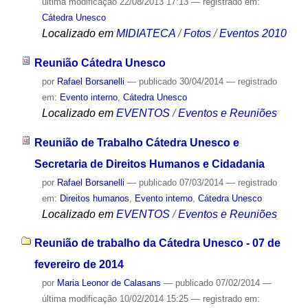
última modificação
22/08/2013 17:13
— registrado em:
Cátedra Unesco
Localizado em
MIDIATECA
/
Fotos
/
Eventos 2010
Reunião Cátedra Unesco
por
Rafael Borsanelli
—
publicado
30/04/2014
— registrado
em:
Evento interno
,
Cátedra Unesco
Localizado em
EVENTOS
/
Eventos e Reuniões
Reunião de Trabalho Cátedra Unesco e
Secretaria de Direitos Humanos e Cidadania
por
Rafael Borsanelli
—
publicado
07/03/2014
— registrado
em:
Direitos humanos
,
Evento interno
,
Cátedra Unesco
Localizado em
EVENTOS
/
Eventos e Reuniões
Reunião de trabalho da Cátedra Unesco - 07 de
fevereiro de 2014
por
Maria Leonor de Calasans
—
publicado
07/02/2014
—
última modificação
10/02/2014 15:25
— registrado em: