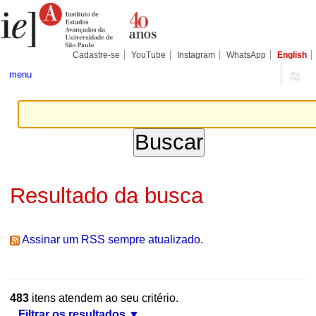
Ir
Ferramentas
Seções
para
Pessoais
o
conteúdo.
|
Cadastre-se
YouTube
Instagram
WhatsApp
English
Ir
para
menu
a
navegação
Resultado da busca
Assinar um RSS sempre atualizado.
483
itens atendem ao seu critério.
Filtrar os resultados