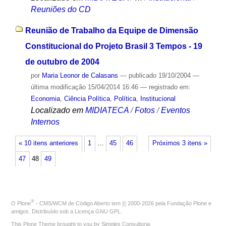
Reuniões do CD
Reunião de Trabalho da Equipe de Dimensão
Constitucional do Projeto Brasil 3 Tempos - 19
de outubro de 2004
por
Maria Leonor de Calasans
—
publicado
19/10/2004
—
última modificação
15/04/2014 16:46
— registrado em:
Economia
,
Ciência Política
,
Política
,
Institucional
Localizado em
MIDIATECA
/
Fotos
/
Eventos
Internos
« 10 itens anteriores
1
…
45
46
Próximos 3 itens »
47
48
49
®
O
Plone
- CMS/WCM de Código Aberto
tem
©
2000-2026 pela
Fundação Plone
e
amigos. Distribuído sob a
Licença GNU GPL
.
This Plone Theme brought to you by
Simples Consultoria
.