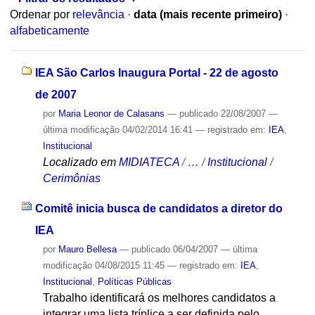
Ordenar por
relevância
·
data (mais recente primeiro)
·
alfabeticamente
IEA São Carlos Inaugura Portal - 22 de agosto
de 2007
por
Maria Leonor de Calasans
—
publicado
22/08/2007
—
última modificação
04/02/2014 16:41
— registrado em:
IEA
,
Institucional
Localizado em
MIDIATECA
/
…
/
Institucional
/
Cerimônias
Comitê inicia busca de candidatos a diretor do
IEA
por
Mauro Bellesa
—
publicado
06/04/2007
—
última
modificação
04/08/2015 11:45
— registrado em:
IEA
,
Institucional
,
Políticas Públicas
Trabalho identificará os melhores candidatos a
integrar uma lista tríplice a ser definida pelo