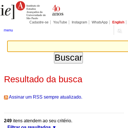
Ir
Ferramentas
Seções
para
Pessoais
o
conteúdo.
|
Cadastre-se
YouTube
Instagram
WhatsApp
English
Ir
para
menu
a
navegação
Resultado da busca
Assinar um RSS sempre atualizado.
249
itens atendem ao seu critério.
Filtrar os resultados