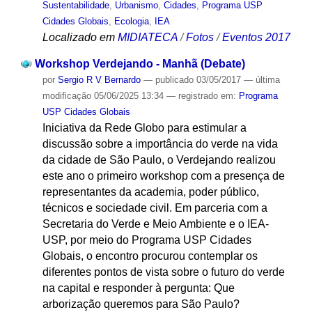
Sustentabilidade
,
Urbanismo
,
Cidades
,
Programa USP
Cidades Globais
,
Ecologia
,
IEA
Localizado em
MIDIATECA
/
Fotos
/
Eventos 2017
Workshop Verdejando - Manhã (Debate)
por
Sergio R V Bernardo
—
publicado
03/05/2017
—
última
modificação
05/06/2025 13:34
— registrado em:
Programa
USP Cidades Globais
Iniciativa da Rede Globo para estimular a
discussão sobre a importância do verde na vida
da cidade de São Paulo, o Verdejando realizou
este ano o primeiro workshop com a presença de
representantes da academia, poder público,
técnicos e sociedade civil. Em parceria com a
Secretaria do Verde e Meio Ambiente e o IEA-
USP, por meio do Programa USP Cidades
Globais, o encontro procurou contemplar os
diferentes pontos de vista sobre o futuro do verde
na capital e responder à pergunta: Que
arborização queremos para São Paulo?