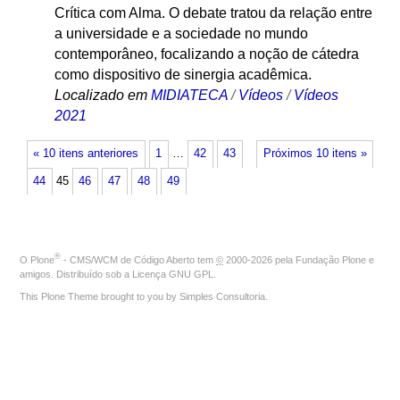
Crítica com Alma. O debate tratou da relação entre
a universidade e a sociedade no mundo
contemporâneo, focalizando a noção de cátedra
como dispositivo de sinergia acadêmica.
Localizado em
MIDIATECA
/
Vídeos
/
Vídeos
2021
« 10 itens anteriores
1
…
42
43
Próximos 10 itens »
44
45
46
47
48
49
®
O
Plone
- CMS/WCM de Código Aberto
tem
©
2000-2026 pela
Fundação Plone
e
amigos. Distribuído sob a
Licença GNU GPL
.
This Plone Theme brought to you by
Simples Consultoria
.