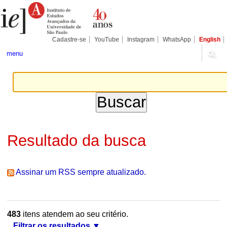
Ir
Ferramentas
Seções
para
Pessoais
o
conteúdo.
|
Cadastre-se
YouTube
Instagram
WhatsApp
English
Ir
para
menu
a
navegação
Resultado da busca
Assinar um RSS sempre atualizado.
483
itens atendem ao seu critério.
Filtrar os resultados