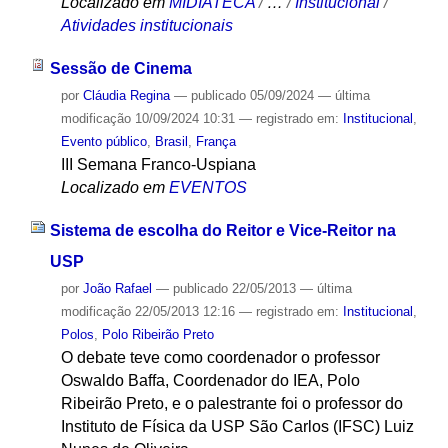
Localizado em
MIDIATECA
/
…
/
Institucional
/
Atividades institucionais
Sessão de Cinema
por
Cláudia Regina
—
publicado
05/09/2024
—
última
modificação
10/09/2024 10:31
— registrado em:
Institucional
,
Evento público
,
Brasil
,
França
III Semana Franco-Uspiana
Localizado em
EVENTOS
Sistema de escolha do Reitor e Vice-Reitor na
USP
por
João Rafael
—
publicado
22/05/2013
—
última
modificação
22/05/2013 12:16
— registrado em:
Institucional
,
Polos
,
Polo Ribeirão Preto
O debate teve como coordenador o professor
Oswaldo Baffa, Coordenador do IEA, Polo
Ribeirão Preto, e o palestrante foi o professor do
Instituto de Física da USP São Carlos (IFSC) Luiz