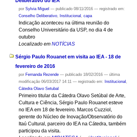
Deliberativo do IEA
por
Sylvia Miguel
—
publicado
08/11/2016
— registrado em:
Conselho Deliberativo
,
Institucional
,
capa
Indicação aconteceu na última reunião do
Conselho Universitário da USP, no dia 4 de
outubro
Localizado em
NOTÍCIAS
Sérgio Paulo Rouanet em visita ao IEA - 18 de
fevereiro de 2016
por
Fernanda Rezende
—
publicado
18/02/2016
—
última
modificação
06/03/2017 14:11
— registrado em:
Institucional
,
Cátedra Olavo Setubal
Primeiro titular da Cátedra Olavo Setúbal de Arte,
Cultura e Ciência, Sérgio Paulo Rouanet esteve
no IEA em 18 de fevereiro. Marcos Cuzziol,
gerente do Núcleo de Inovação/Observatório do
Itaú Cultural, parceiro do IEA na Cátedra, também
participou da visita.