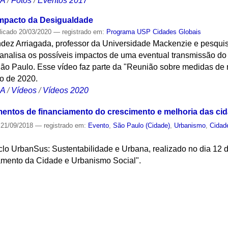
CA
/
Fotos
/
Eventos 2017
impacto da Desigualdade
licado
20/03/2020
— registrado em:
Programa USP Cidades Globais
ndez Arriagada, professor da Universidade Mackenzie e pesq
 analisa os possíveis impactos de uma eventual transmissão do
 São Paulo. Esse vídeo faz parte da "Reunião sobre medidas de
o de 2020.
CA
/
Vídeos
/
Vídeos 2020
mentos de financiamento do crescimento e melhoria das ci
21/09/2018
— registrado em:
Evento
,
São Paulo (Cidade)
,
Urbanismo
,
Cidad
iclo UrbanSus: Sustentabilidade e Urbana, realizado no dia 12 
amento da Cidade e Urbanismo Social".
S