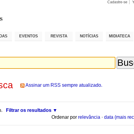
Cadastre-se
Busca
Busca
Avançad
OAS
EVENTOS
REVISTA
NOTÍCIAS
MIDIATECA
sca
Assinar um RSS sempre atualizado.
o.
Filtrar os resultados
Ordenar por
relevância
·
data (mais rec