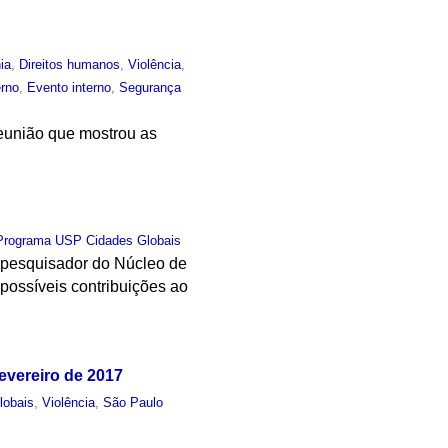
ia
,
Direitos humanos
,
Violência
,
rno
,
Evento interno
,
Segurança
reunião que mostrou as
Programa USP Cidades Globais
e pesquisador do Núcleo de
possíveis contribuições ao
evereiro de 2017
lobais
,
Violência
,
São Paulo