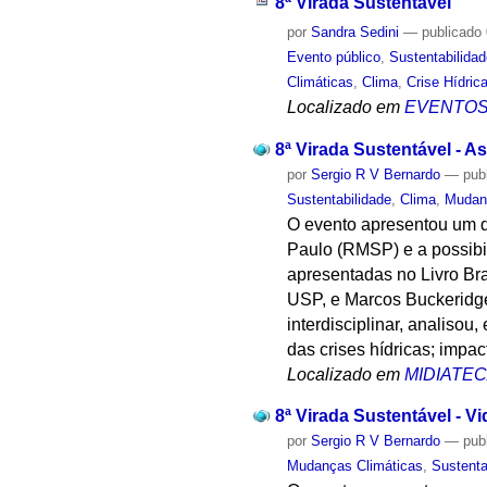
8ª Virada Sustentável
por
Sandra Sedini
—
publicado
Evento público
,
Sustentabilida
Climáticas
,
Clima
,
Crise Hídric
Localizado em
EVENTO
8ª Virada Sustentável - 
por
Sergio R V Bernardo
—
pub
Sustentabilidade
,
Clima
,
Mudan
O evento apresentou um de
Paulo (RMSP) e a possibi
apresentadas no Livro Br
USP, e Marcos Buckeridge
interdisciplinar, analisou
das crises hídricas; impac
Localizado em
MIDIATE
8ª Virada Sustentável - 
por
Sergio R V Bernardo
—
pub
Mudanças Climáticas
,
Sustenta