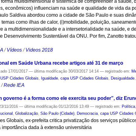
forma multidimensional e sistêmica de compreender a saúde, 
iais, econômicos) influenciam na saúde e qualidade de vida da
Paulo Saldiva abordou como a cidade de São Paulo e suas dinâ
 temas como ilhas de calor, (i)mobilidade, poluição, saneamento
 a multidimensionalidade e a intersetorialidade na saúde, e d
de Desenvolvimento Sustentável da ONU. Por fim, Zanotto trato
CA
/
Vídeos
/
Videos 2018
ional em Saúde Urbana recebe artigos até 31 de março
cado
17/01/2017
—
última modificação
30/03/2017 14:14
— registrado em:
Me
 USP Cidades Globais
,
Igualdade
,
capa USP Cidades Globais
,
Desigualdade
S
/
Rede IEA
m governo é a forma como ele exercita seu poder”, diz Erun
3/11/2016
—
última modificação
01/12/2016 13:49
— registrado em:
Política
tucional
,
Globalização
,
São Paulo (Cidade)
,
Democracia
,
capa USP Cidades 
Globais, ex-prefeita critica privatização dos serviços públicos,
 importância dada à extensão universitária
S