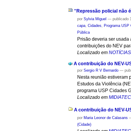
“Repressão policial não é
por
Sylvia Miguel
—
publicado
1
capa
,
Cidades
,
Programa USP 
Pública
Prisão deveria ser usada
contribuições do NEV par
Localizado em
NOTÍCIA
A contribuição do NEV-US
por
Sergio R V Bernardo
—
pub
Nesta reunião estiveram 
Estudos da Violência (NEV
programa USP Cidades Gl
Localizado em
MIDIATE
A contribuição do NEV-US
por
Maria Leonor de Calasans
(Cidade)