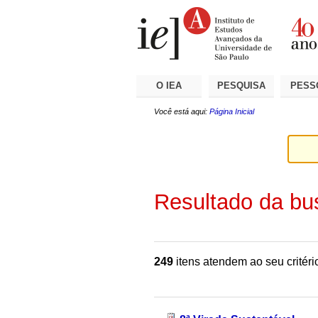
Ir
Ferramentas
Seções
para
Pessoais
o
conteúdo.
|
Ir
para
a
O IEA
PESQUISA
PESS
navegação
Você está aqui:
Página Inicial
Resultado da bu
249
itens atendem ao seu critéri