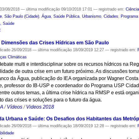
03/08/2018
—
última modificação
09/10/2018 17:01
— registrado em:
Ciênci
de
,
São Paulo (Cidade)
,
Água
,
Saúde Pública
,
Urbanismo
,
Cidades
,
Programa
a
,
Saúde
S
As Dimensões das Crises Hídricas em São Paulo
licado
26/09/2018
—
última modificação
18/09/2019 12:27
— registrado em:
ças Climáticas
bate multi e interdisciplinar sobre os recursos hídricos na Re
lidade de outra crise em um futuro próximo. As discussões to
anco da Água, publicação do IEA organizada por Wagner Costa
, professor do IB-USP e coordenador do Programa USP Cidades
, entre outros temas, a última crise hídrica na RMSP e está org
to das crises e soluções para o futuro da água.
CA
/
Vídeos
/
Videos 2018
Vida Urbana e Saúde: Os Desafios dos Habitantes das Metró
licado
26/09/2018
—
última modificação
18/09/2019 12:28
— registrado em:
bilidade