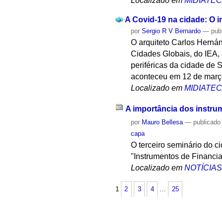
Localizado em
MIDIATE
A Covid-19 na cidade: O 
por
Sergio R V Bernardo
—
pub
O arquiteto Carlos Herná
Cidades Globais, do IEA,
periféricas da cidade de
aconteceu em 12 de març
Localizado em
MIDIATE
A importância dos instru
por
Mauro Bellesa
—
publicado
capa
O terceiro seminário do c
"Instrumentos de Financi
Localizado em
NOTÍCIA
1
2
3
4
…
25