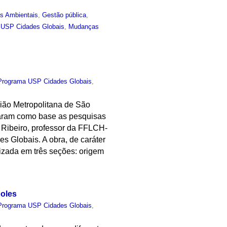
as Ambientais
,
Gestão pública
,
 USP Cidades Globais
,
Mudanças
Programa USP Cidades Globais
,
gião Metropolitana de São
maram como base as pesquisas
 Ribeiro, professor da FFLCH-
 Globais. A obra, de caráter
anizada em três seções: origem
poles
Programa USP Cidades Globais
,