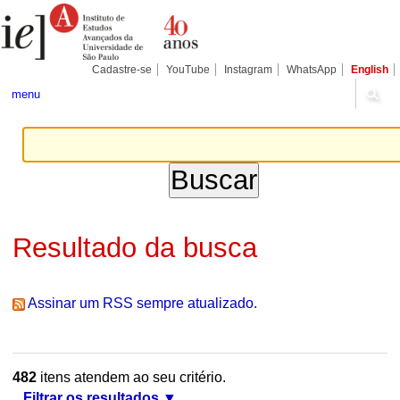
Ir
Ferramentas
Seções
para
Pessoais
o
conteúdo.
|
Cadastre-se
YouTube
Instagram
WhatsApp
English
Ir
para
menu
a
navegação
Resultado da busca
Assinar um RSS sempre atualizado.
482
itens atendem ao seu critério.
Filtrar os resultados