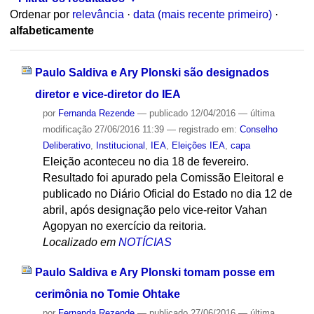
Ordenar por
relevância
·
data (mais recente primeiro)
·
alfabeticamente
Paulo Saldiva e Ary Plonski são designados
diretor e vice-diretor do IEA
por
Fernanda Rezende
—
publicado
12/04/2016
—
última
modificação
27/06/2016 11:39
— registrado em:
Conselho
Deliberativo
,
Institucional
,
IEA
,
Eleições IEA
,
capa
Eleição aconteceu no dia 18 de fevereiro.
Resultado foi apurado pela Comissão Eleitoral e
publicado no Diário Oficial do Estado no dia 12 de
abril, após designação pelo vice-reitor Vahan
Agopyan no exercício da reitoria.
Localizado em
NOTÍCIAS
Paulo Saldiva e Ary Plonski tomam posse em
cerimônia no Tomie Ohtake
por
Fernanda Rezende
—
publicado
27/06/2016
—
última