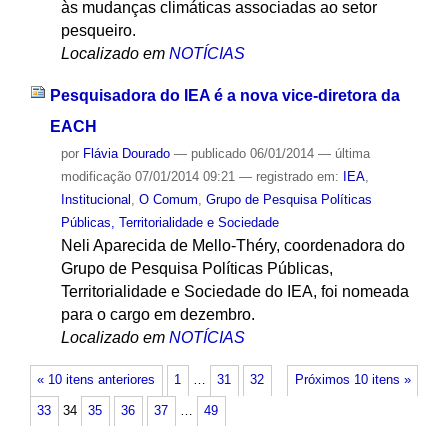
às mudanças climáticas associadas ao setor
pesqueiro.
Localizado em
NOTÍCIAS
Pesquisadora do IEA é a nova vice-diretora da
EACH
por
Flávia Dourado
—
publicado
06/01/2014
—
última
modificação
07/01/2014 09:21
— registrado em:
IEA
,
Institucional
,
O Comum
,
Grupo de Pesquisa Políticas
Públicas, Territorialidade e Sociedade
Neli Aparecida de Mello-Théry, coordenadora do
Grupo de Pesquisa Políticas Públicas,
Territorialidade e Sociedade do IEA, foi nomeada
para o cargo em dezembro.
Localizado em
NOTÍCIAS
« 10 itens anteriores
1
…
31
32
Próximos 10 itens »
33
34
35
36
37
…
49