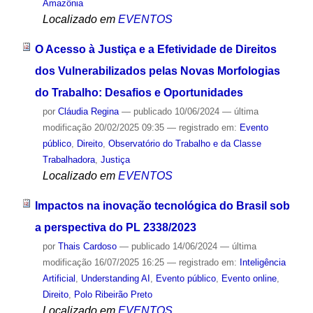
Amazônia
Localizado em
EVENTOS
O Acesso à Justiça e a Efetividade de Direitos
dos Vulnerabilizados pelas Novas Morfologias
do Trabalho: Desafios e Oportunidades
por
Cláudia Regina
—
publicado
10/06/2024
—
última
modificação
20/02/2025 09:35
— registrado em:
Evento
público
,
Direito
,
Observatório do Trabalho e da Classe
Trabalhadora
,
Justiça
Localizado em
EVENTOS
Impactos na inovação tecnológica do Brasil sob
a perspectiva do PL 2338/2023
por
Thais Cardoso
—
publicado
14/06/2024
—
última
modificação
16/07/2025 16:25
— registrado em:
Inteligência
Artificial
,
Understanding AI
,
Evento público
,
Evento online
,
Direito
,
Polo Ribeirão Preto
Localizado em
EVENTOS