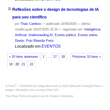
Reflexões sobre o design de tecnologias de IA
para uso científico
por
Thais Cardoso
—
publicado
14/06/2024
—
última
modificação
16/07/2025 16:24
— registrado em:
Inteligência
Artificial
,
Understanding AI
,
Evento público
,
Evento online
,
Direito
,
Polo Ribeirão Preto
Localizado em
EVENTOS
« 10 itens anteriores
1
…
17
18
Próximos 10 itens »
19
20
21
22
®
O
Plone
- CMS/WCM de Código Aberto
tem
©
2000-2026 pela
Fundação Plone
e
amigos. Distribuído sob a
Licença GNU GPL
.
This Plone Theme brought to you by
Simples Consultoria
.