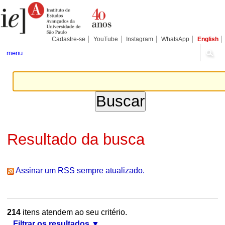
Ir
Ferramentas
Seções
para
Pessoais
o
conteúdo.
|
Cadastre-se
YouTube
Instagram
WhatsApp
English
Ir
para
menu
a
navegação
Resultado da busca
Assinar um RSS sempre atualizado.
214
itens atendem ao seu critério.
Filtrar os resultados