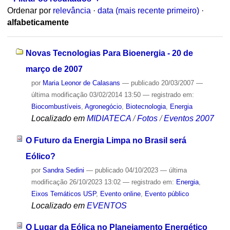
Ordenar por
relevância
·
data (mais recente primeiro)
·
alfabeticamente
Novas Tecnologias Para Bioenergia - 20 de
março de 2007
por
Maria Leonor de Calasans
—
publicado
20/03/2007
—
última modificação
03/02/2014 13:50
— registrado em:
Biocombustíveis
,
Agronegócio
,
Biotecnologia
,
Energia
Localizado em
MIDIATECA
/
Fotos
/
Eventos 2007
O Futuro da Energia Limpa no Brasil será
Eólico?
por
Sandra Sedini
—
publicado
04/10/2023
—
última
modificação
26/10/2023 13:02
— registrado em:
Energia
,
Eixos Temáticos USP
,
Evento online
,
Evento público
Localizado em
EVENTOS
O Lugar da Eólica no Planejamento Energético