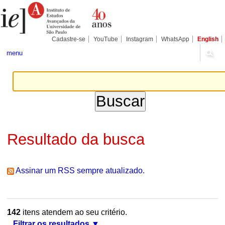
Ir
Ferramentas
Seções
para
Pessoais
o
conteúdo.
|
Cadastre-se
YouTube
Instagram
WhatsApp
English
Ir
para
menu
a
navegação
Resultado da busca
Assinar um RSS sempre atualizado.
142
itens atendem ao seu critério.
Filtrar os resultados