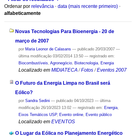
Ordenar por
relevância
·
data (mais recente primeiro)
·
alfabeticamente
Novas Tecnologias Para Bioenergia - 20 de
março de 2007
por
Maria Leonor de Calasans
—
publicado
20/03/2007
—
última modificação
03/02/2014 13:50
— registrado em:
Biocombustíveis
,
Agronegócio
,
Biotecnologia
,
Energia
Localizado em
MIDIATECA
/
Fotos
/
Eventos 2007
O Futuro da Energia Limpa no Brasil será
Eólico?
por
Sandra Sedini
—
publicado
04/10/2023
—
última
modificação
26/10/2023 13:02
— registrado em:
Energia
,
Eixos Temáticos USP
,
Evento online
,
Evento público
Localizado em
EVENTOS
O Lugar da Eólica no Planejamento Energético