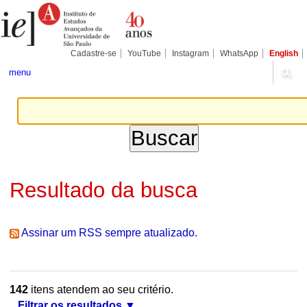
Ir
Ferramentas
Seções
para
Pessoais
o
conteúdo.
|
Cadastre-se
YouTube
Instagram
WhatsApp
English
Ir
para
menu
a
navegação
Resultado da busca
Assinar um RSS sempre atualizado.
142
itens atendem ao seu critério.
Filtrar os resultados