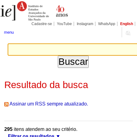
Ir
Ferramentas
Seções
para
Pessoais
o
conteúdo.
|
Cadastre-se
YouTube
Instagram
WhatsApp
English
Ir
para
menu
a
navegação
Resultado da busca
Assinar um RSS sempre atualizado.
295
itens atendem ao seu critério.
Filtrar os resultados