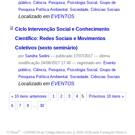
público
,
Ciência
,
Pesquisa
,
Psicologia Social
,
Grupo de
Pesquisa Política Ambiental
,
Sociedade
,
Ciências Sociais
Localizado em
EVENTOS
Ciclo Intervenção Social e Conhecimento
Científico: Redes Sociais e Movimentos
Coletivos (sexto seminário)
por
Sandra Sedini
—
publicado
17/07/2017
—
última
modificação
24/08/2017 17:40
— registrado em:
Evento
público
,
Ciência
,
Pesquisa
,
Psicologia Social
,
Grupo de
Pesquisa Política Ambiental
,
Sociedade
,
Ciências Sociais
Localizado em
EVENTOS
« 10 itens anteriores
1
2
3
4
5
Próximos 10 itens »
6
7
8
…
30
®
O
Plone
- CMS/WCM de Código Aberto
tem
©
2000-2026 pela
Fundação Plone
e