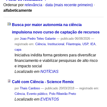
Ordenar por
relevância
·
data (mais recente primeiro)
·
alfabeticamente
Busca por maior autonomia na ciência
impulsiona novo curso de captação de recursos
por
Joao Pedro Teles Galante
—
publicado
06/08/2026
—
registrado em:
Ciência
,
Institucional
,
Filantropia
,
USP
,
IEA
,
capa
Iniciativa inédita forma gestores para diversificar
financiamento e viabilizar pesquisas de alto risco
e impacto social
Localizado em
NOTÍCIAS
Café com Ciência - Science Remix
por
Thais Cardoso
—
publicado
20/03/2018
— registrado em:
Ciência
,
Evento público
,
Polo Ribeirão Preto
Localizado em
EVENTOS