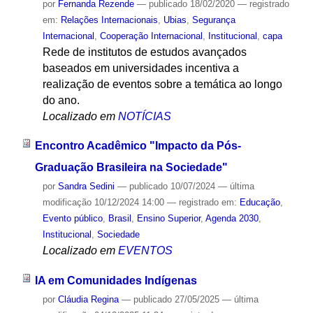
por
Fernanda Rezende
—
publicado
18/02/2020
— registrado
em:
Relações Internacionais
,
Ubias
,
Segurança
Internacional
,
Cooperação Internacional
,
Institucional
,
capa
Rede de institutos de estudos avançados
baseados em universidades incentiva a
realização de eventos sobre a temática ao longo
do ano.
Localizado em
NOTÍCIAS
Encontro Acadêmico "Impacto da Pós-
Graduação Brasileira na Sociedade"
por
Sandra Sedini
—
publicado
10/07/2024
—
última
modificação
10/12/2024 14:00
— registrado em:
Educação
,
Evento público
,
Brasil
,
Ensino Superior
,
Agenda 2030
,
Institucional
,
Sociedade
Localizado em
EVENTOS
IA em Comunidades Indígenas
por
Cláudia Regina
—
publicado
27/05/2025
—
última