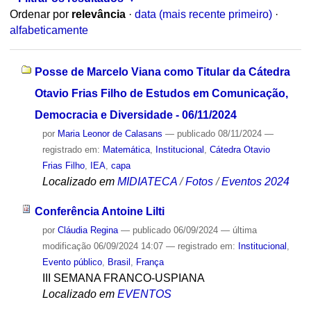
Ordenar por
relevância
·
data (mais recente primeiro)
·
alfabeticamente
Posse de Marcelo Viana como Titular da Cátedra
Otavio Frias Filho de Estudos em Comunicação,
Democracia e Diversidade - 06/11/2024
por
Maria Leonor de Calasans
—
publicado
08/11/2024
—
registrado em:
Matemática
,
Institucional
,
Cátedra Otavio
Frias Filho
,
IEA
,
capa
Localizado em
MIDIATECA
/
Fotos
/
Eventos 2024
Conferência Antoine Lilti
por
Cláudia Regina
—
publicado
06/09/2024
—
última
modificação
06/09/2024 14:07
— registrado em:
Institucional
,
Evento público
,
Brasil
,
França
III SEMANA FRANCO-USPIANA
Localizado em
EVENTOS