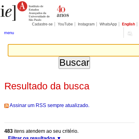
Ir
Ferramentas
Seções
para
Pessoais
o
conteúdo.
|
Cadastre-se
YouTube
Instagram
WhatsApp
English
Ir
para
menu
a
navegação
Resultado da busca
Assinar um RSS sempre atualizado.
483
itens atendem ao seu critério.
Filtrar os resultados