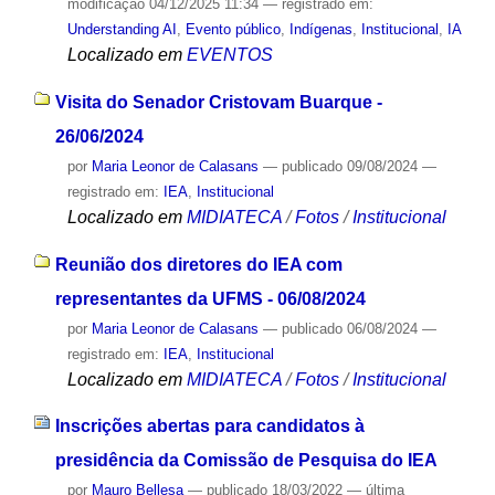
modificação
04/12/2025 11:34
— registrado em:
Understanding AI
,
Evento público
,
Indígenas
,
Institucional
,
IA
Localizado em
EVENTOS
Visita do Senador Cristovam Buarque -
26/06/2024
por
Maria Leonor de Calasans
—
publicado
09/08/2024
—
registrado em:
IEA
,
Institucional
Localizado em
MIDIATECA
/
Fotos
/
Institucional
Reunião dos diretores do IEA com
representantes da UFMS - 06/08/2024
por
Maria Leonor de Calasans
—
publicado
06/08/2024
—
registrado em:
IEA
,
Institucional
Localizado em
MIDIATECA
/
Fotos
/
Institucional
Inscrições abertas para candidatos à
presidência da Comissão de Pesquisa do IEA
por
Mauro Bellesa
—
publicado
18/03/2022
—
última